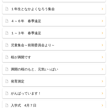
１年生となかよくなろう集会
４～６年 春季遠足
１～３年 春季遠足
児童集会～前期委員会より～
桜が満開です
満開の桜のもと、元気いっぱい
発育測定
がんばっています！
入学式 4月７日