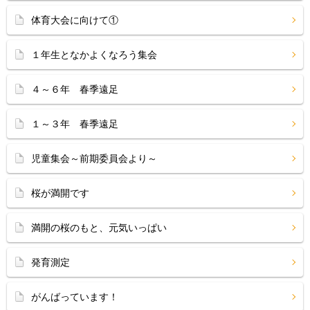
体育大会に向けて①
１年生となかよくなろう集会
４～６年 春季遠足
１～３年 春季遠足
児童集会～前期委員会より～
桜が満開です
満開の桜のもと、元気いっぱい
発育測定
がんばっています！