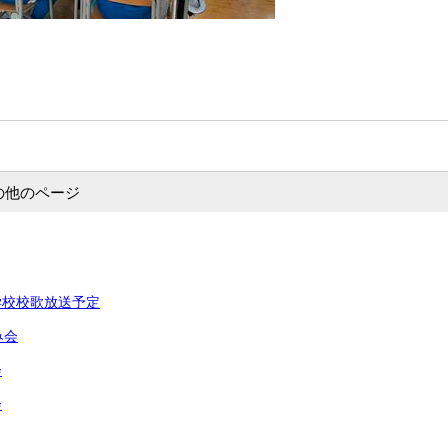
の他のページ
学校校歌放送予定
み会
会
会