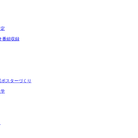
予定
オ番組収録
展ポスターづくり
入学
ト