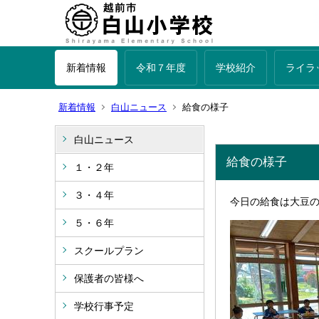
新着情報
令和７年度
学校紹介
ライラ
新着情報
白山ニュース
給食の様子
白山ニュース
給食の様子
１・２年
３・４年
今日の給食は大豆
５・６年
スクールプラン
保護者の皆様へ
学校行事予定