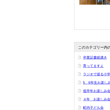
このカテゴリー内
卒業証書紙漉き
育ってますよ
ラジオで巡る小
5、6年生お楽し
低学年お楽しみ
４年 お楽しみ
町内子ども会