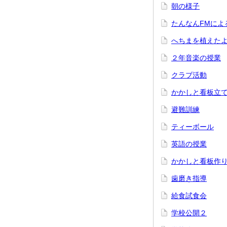
朝の様子
たんなんFMによ
へちまを植えた
２年音楽の授業
クラブ活動
かかしと看板立
避難訓練
ティーボール
英語の授業
かかしと看板作
歯磨き指導
給食試食会
学校公開２