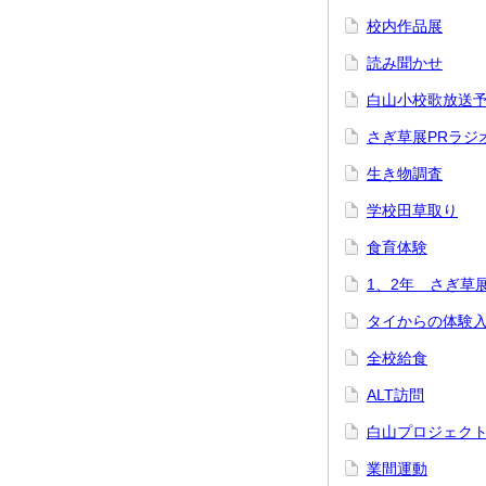
校内作品展
読み聞かせ
白山小校歌放送
さぎ草展PRラジ
生き物調査
学校田草取り
食育体験
1、2年 さぎ草
タイからの体験
全校給食
ALT訪問
白山プロジェク
業間運動