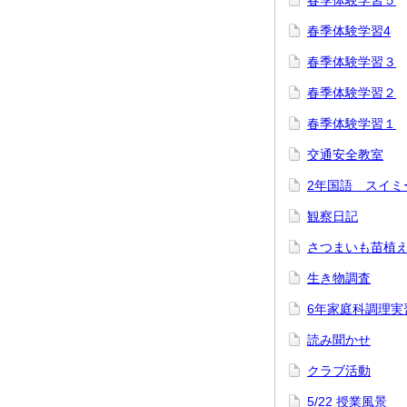
春季体験学習５
春季体験学習4
春季体験学習３
春季体験学習２
春季体験学習１
交通安全教室
2年国語 スイミ
観察日記
さつまいも苗植
生き物調査
6年家庭科調理実
読み聞かせ
クラブ活動
5/22 授業風景