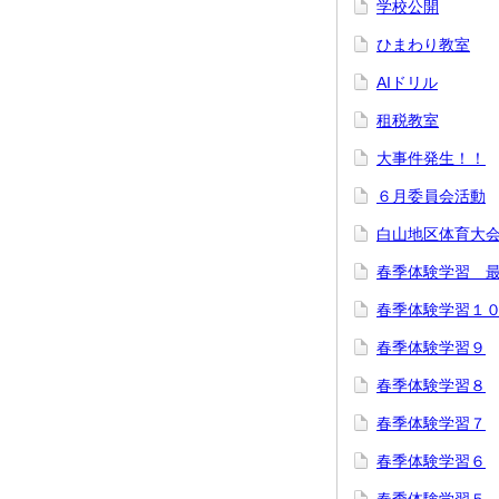
学校公開
ひまわり教室
AIドリル
租税教室
大事件発生！！
６月委員会活動
白山地区体育大
春季体験学習 
春季体験学習１
春季体験学習９
春季体験学習８
春季体験学習７
春季体験学習６