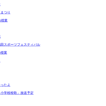
業
夏まつり
の授業
業
池田スポーツフェスティバル
の授業
リ
なったよ
る小学校校歌」放送予定