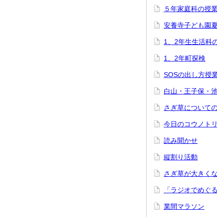
５年家庭科の授
安養寺子ども園
1、2年生生活科
1、2年町探検
SOSの出し方授
白山・王子保・
さぎ草について
今日のコウノト
読み聞かせ
縦割り活動
さぎ草が大きく
「ラジオでめぐ
業間マラソン