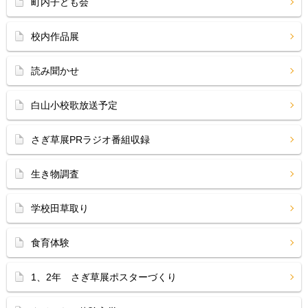
町内子ども会
校内作品展
読み聞かせ
白山小校歌放送予定
さぎ草展PRラジオ番組収録
生き物調査
学校田草取り
食育体験
1、2年 さぎ草展ポスターづくり