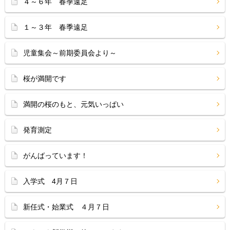
４～６年 春季遠足
１～３年 春季遠足
児童集会～前期委員会より～
桜が満開です
満開の桜のもと、元気いっぱい
発育測定
がんばっています！
入学式 4月７日
新任式・始業式 ４月７日