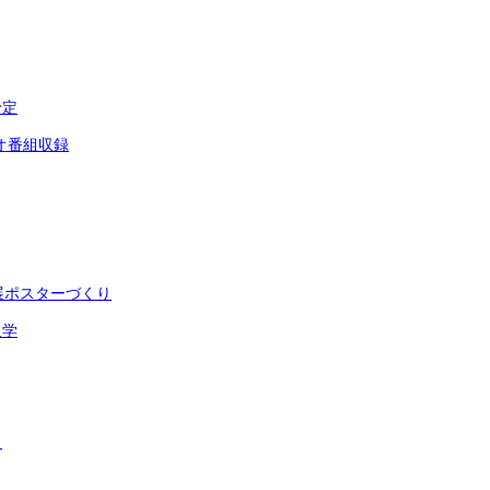
予定
オ番組収録
展ポスターづくり
入学
ト