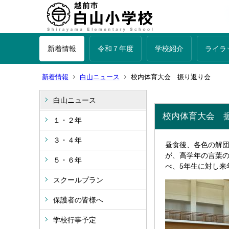
新着情報
令和７年度
学校紹介
ライラ
新着情報
白山ニュース
校内体育大会 振り返り会
白山ニュース
校内体育大会 
１・２年
３・４年
昼食後、各色の解
が、高学年の言葉
５・６年
べ、5年生に対し来
スクールプラン
保護者の皆様へ
学校行事予定