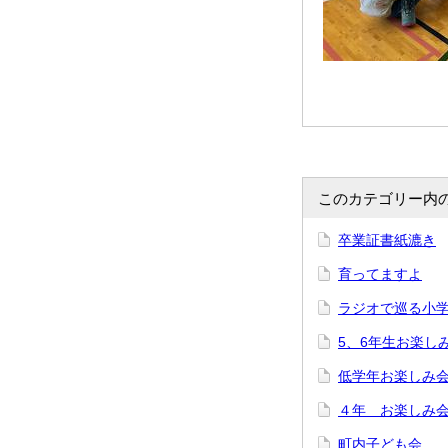
このカテゴリー内
卒業証書紙漉き
育ってますよ
ラジオで巡る小
5、6年生お楽し
低学年お楽しみ
４年 お楽しみ
町内子ども会