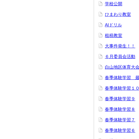
学校公開
ひまわり教室
AIドリル
租税教室
大事件発生！！
６月委員会活動
白山地区体育大
春季体験学習 
春季体験学習１
春季体験学習９
春季体験学習８
春季体験学習７
春季体験学習６