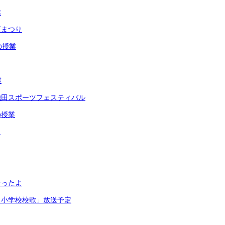
業
夏まつり
の授業
業
池田スポーツフェスティバル
の授業
リ
なったよ
る小学校校歌」放送予定