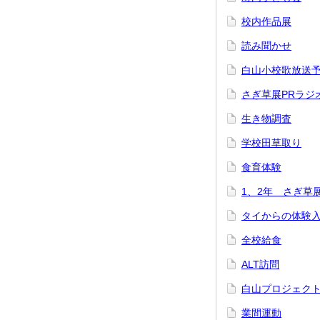
校内作品展
読み聞かせ
白山小校歌放送
さぎ草展PRラジ
生き物調査
学校田草取り
食育体験
1、2年 さぎ草
タイからの体験
全校給食
ALT訪問
白山プロジェク
業間運動