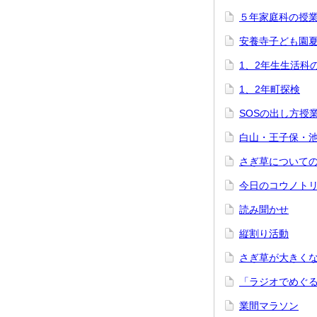
５年家庭科の授
安養寺子ども園
1、2年生生活科
1、2年町探検
SOSの出し方授
白山・王子保・
さぎ草について
今日のコウノト
読み聞かせ
縦割り活動
さぎ草が大きく
「ラジオでめぐ
業間マラソン