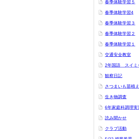
春季体験学習５
春季体験学習4
春季体験学習３
春季体験学習２
春季体験学習１
交通安全教室
2年国語 スイミ
観察日記
さつまいも苗植
生き物調査
6年家庭科調理実
読み聞かせ
クラブ活動