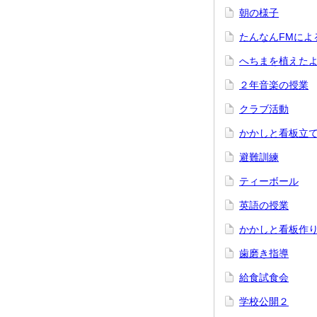
朝の様子
たんなんFMによ
へちまを植えた
２年音楽の授業
クラブ活動
かかしと看板立
避難訓練
ティーボール
英語の授業
かかしと看板作
歯磨き指導
給食試食会
学校公開２