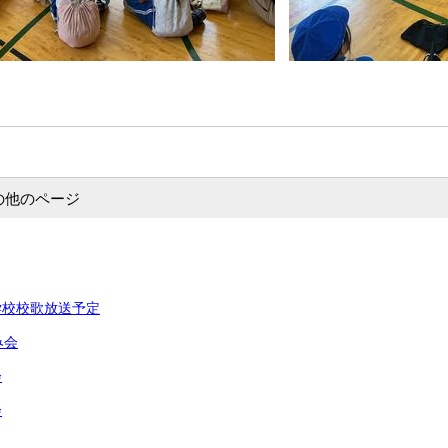
の他のページ
学校校歌放送予定
み会
会
会