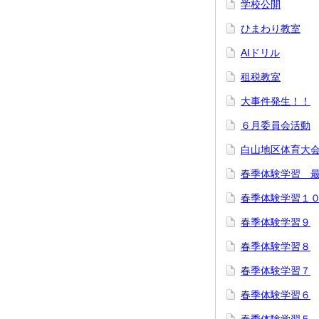
学校公開
ひまわり教室
AIドリル
租税教室
大事件発生！！
６月委員会活動
白山地区体育大
春季体験学習 
春季体験学習１
春季体験学習９
春季体験学習８
春季体験学習７
春季体験学習６