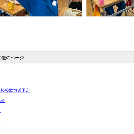
の他のページ
学校校歌放送予定
み会
会
会