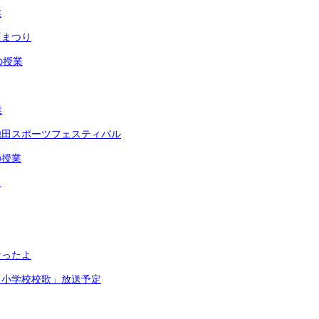
業
夏まつり
の授業
業
池田スポーツフェスティバル
の授業
リ
なったよ
る小学校校歌」放送予定