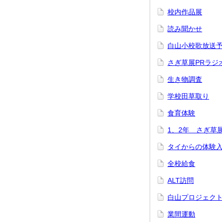
校内作品展
読み聞かせ
白山小校歌放送
さぎ草展PRラジ
生き物調査
学校田草取り
食育体験
1、2年 さぎ草
タイからの体験
全校給食
ALT訪問
白山プロジェク
業間運動