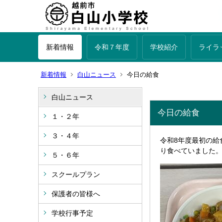
新着情報
令和７年度
学校紹介
ライラ
新着情報
白山ニュース
今日の給食
白山ニュース
今日の給食
１・２年
３・４年
令和8年度最初の
り食べていました
５・６年
スクールプラン
保護者の皆様へ
学校行事予定