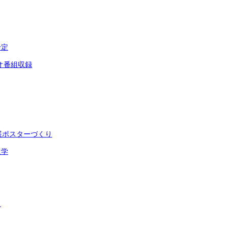
予定
オ番組収録
展ポスターづくり
入学
ト