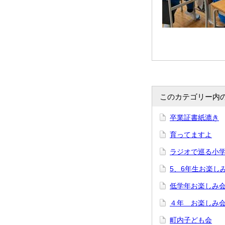
このカテゴリー内
卒業証書紙漉き
育ってますよ
ラジオで巡る小
5、6年生お楽し
低学年お楽しみ
４年 お楽しみ
町内子ども会