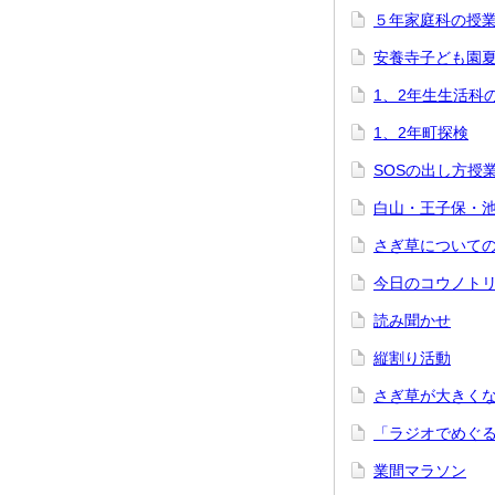
５年家庭科の授
安養寺子ども園
1、2年生生活科
1、2年町探検
SOSの出し方授
白山・王子保・
さぎ草について
今日のコウノト
読み聞かせ
縦割り活動
さぎ草が大きく
「ラジオでめぐ
業間マラソン