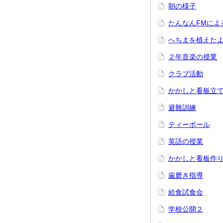
朝の様子
たんなんFMによ
へちまを植えた
２年音楽の授業
クラブ活動
かかしと看板立
避難訓練
ティーボール
英語の授業
かかしと看板作
歯磨き指導
給食試食会
学校公開２