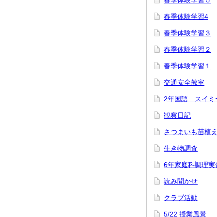
春季体験学習５
春季体験学習4
春季体験学習３
春季体験学習２
春季体験学習１
交通安全教室
2年国語 スイミ
観察日記
さつまいも苗植
生き物調査
6年家庭科調理実
読み聞かせ
クラブ活動
5/22 授業風景