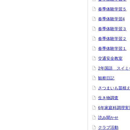
春季体験学習５
春季体験学習4
春季体験学習３
春季体験学習２
春季体験学習１
交通安全教室
2年国語 スイミ
観察日記
さつまいも苗植
生き物調査
6年家庭科調理実
読み聞かせ
クラブ活動