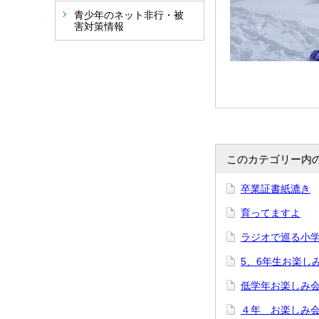
青少年のネット非行・被
害対策情報
このカテゴリー内
卒業証書紙漉き
育ってますよ
ラジオで巡る小
5、6年生お楽し
低学年お楽しみ
４年 お楽しみ