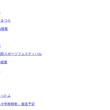
業
夏まつり
の授業
業
池田スポーツフェスティバル
の授業
リ
なったよ
る小学校校歌」放送予定