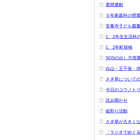
業間運動
５年家庭科の授
安養寺子ども園
1、2年生生活科
1、2年町探検
SOSの出し方授
白山・王子保・
さぎ草について
今日のコウノト
読み聞かせ
縦割り活動
さぎ草が大きく
「ラジオでめぐ