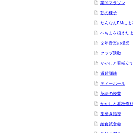
業間マラソン
朝の様子
たんなんFMによ
へちまを植えた
２年音楽の授業
クラブ活動
かかしと看板立
避難訓練
ティーボール
英語の授業
かかしと看板作
歯磨き指導
給食試食会