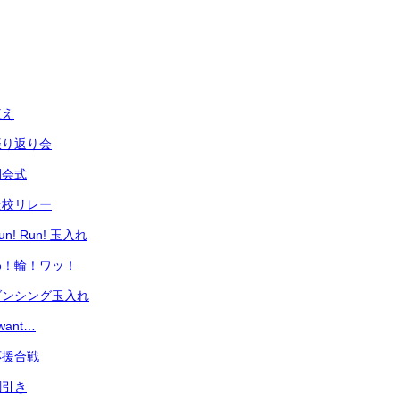
植え
振り返り会
閉会式
全校リレー
! Run! 玉入れ
わ！輪！ワッ！
ダンシング玉入れ
ant…
応援合戦
綱引き