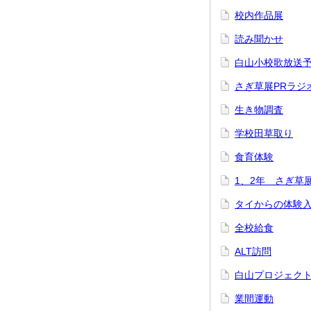
校内作品展
読み聞かせ
白山小校歌放送
さぎ草展PRラジ
生き物調査
学校田草取り
食育体験
1、2年 さぎ草
タイからの体験
全校給食
ALT訪問
白山プロジェク
業間運動