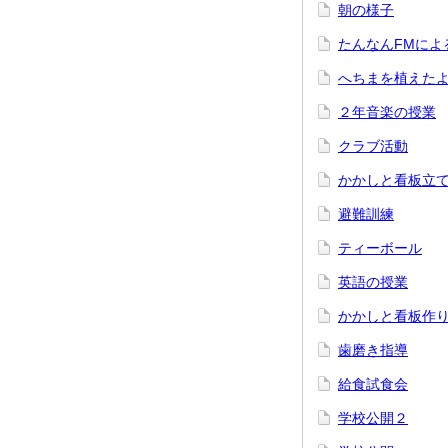
朝の様子
たんなんFMによ
へちまを植えた
２年音楽の授業
クラブ活動
かかしと看板立
避難訓練
ティーボール
英語の授業
かかしと看板作
歯磨き指導
給食試食会
学校公開２