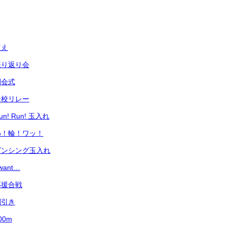
植え
振り返り会
閉会式
全校リレー
! Run! 玉入れ
わ！輪！ワッ！
ダンシング玉入れ
ant…
応援合戦
綱引き
0m