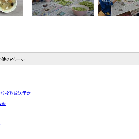
の他のページ
学校校歌放送予定
み会
会
会