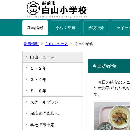
新着情報
令和７年度
学校紹介
ライラ
新着情報
白山ニュース
今日の給食
白山ニュース
今日の給食
１・２年
３・４年
今日の給食のメニ
年生の子どもたち
５・６年
す。
スクールプラン
保護者の皆様へ
学校行事予定