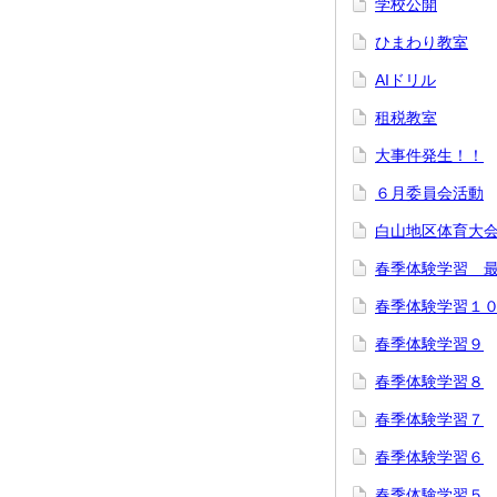
学校公開
ひまわり教室
AIドリル
租税教室
大事件発生！！
６月委員会活動
白山地区体育大
春季体験学習 
春季体験学習１
春季体験学習９
春季体験学習８
春季体験学習７
春季体験学習６
春季体験学習５