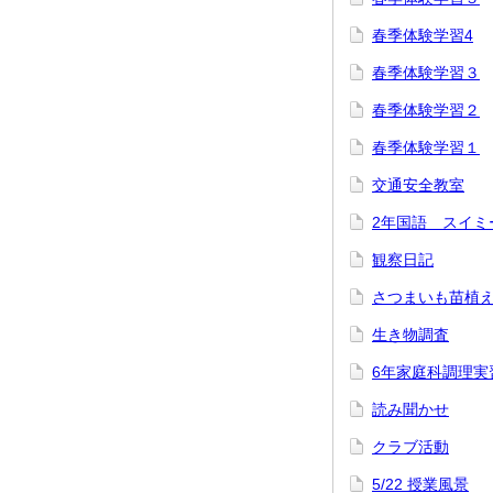
春季体験学習4
春季体験学習３
春季体験学習２
春季体験学習１
交通安全教室
2年国語 スイミ
観察日記
さつまいも苗植
生き物調査
6年家庭科調理実
読み聞かせ
クラブ活動
5/22 授業風景