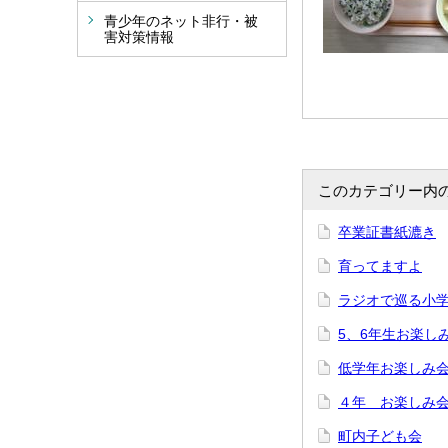
青少年のネット非行・被
害対策情報
このカテゴリー内
卒業証書紙漉き
育ってますよ
ラジオで巡る小
5、6年生お楽し
低学年お楽しみ
４年 お楽しみ
町内子ども会