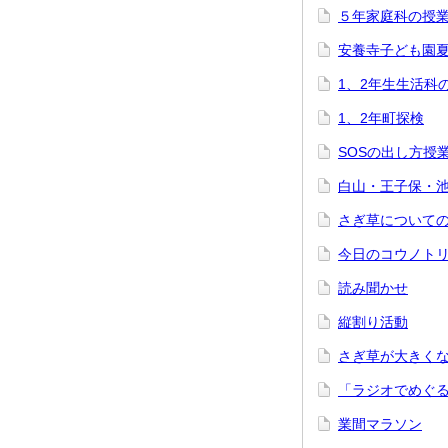
５年家庭科の授
安養寺子ども園
1、2年生生活科
1、2年町探検
SOSの出し方授
白山・王子保・
さぎ草について
今日のコウノト
読み聞かせ
縦割り活動
さぎ草が大きく
「ラジオでめぐ
業間マラソン