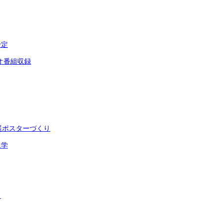
予定
オ番組収録
展ポスターづくり
入学
ト