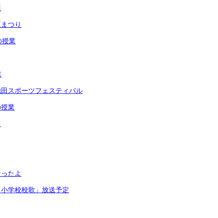
業
夏まつり
の授業
業
池田スポーツフェスティバル
の授業
リ
なったよ
る小学校校歌」放送予定