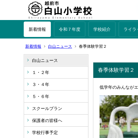
新着情報
令和７年度
学校紹介
ライラ
新着情報
白山ニュース
春季体験学習２
白山ニュース
春季体験学習２
１・２年
３・４年
低学年のみんなが
５・６年
スクールプラン
保護者の皆様へ
学校行事予定