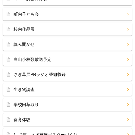
町内子ども会
校内作品展
読み聞かせ
白山小校歌放送予定
さぎ草展PRラジオ番組収録
生き物調査
学校田草取り
食育体験
1、2年 さぎ草展ポスターづくり