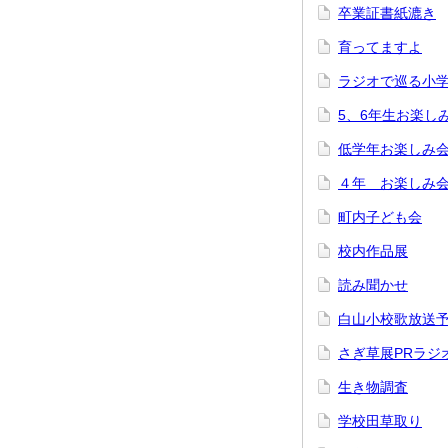
卒業証書紙漉き
育ってますよ
ラジオで巡る小
5、6年生お楽し
低学年お楽しみ
４年 お楽しみ
町内子ども会
校内作品展
読み聞かせ
白山小校歌放送
さぎ草展PRラジ
生き物調査
学校田草取り