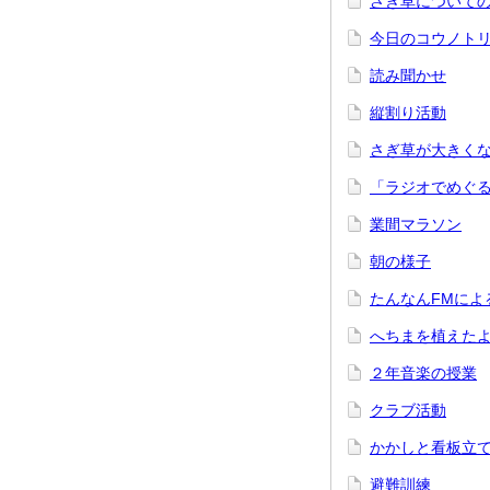
さぎ草について
今日のコウノト
読み聞かせ
縦割り活動
さぎ草が大きく
「ラジオでめぐ
業間マラソン
朝の様子
たんなんFMによ
へちまを植えた
２年音楽の授業
クラブ活動
かかしと看板立
避難訓練