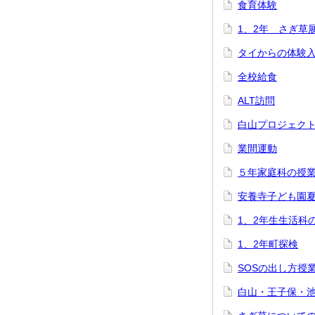
食育体験
1、2年 さぎ草
タイからの体験
全校給食
ALT訪問
白山プロジェク
業間運動
５年家庭科の授
安養寺子ども園
1、2年生生活科
1、2年町探検
SOSの出し方授
白山・王子保・