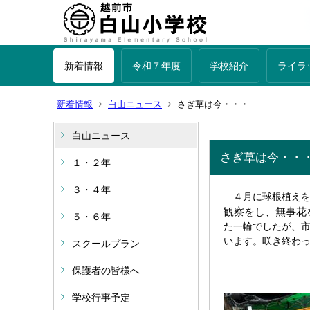
新着情報
令和７年度
学校紹介
ライラ
新着情報
白山ニュース
さぎ草は今・・・
白山ニュース
さぎ草は今・・
１・２年
３・４年
４月に球根植えを
観察をし、無事花
５・６年
た一輪でしたが、
います。咲き終わ
スクールプラン
保護者の皆様へ
学校行事予定