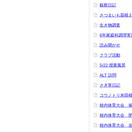
観察日記
さつまいも苗植
生き物調査
6年家庭科調理実
読み聞かせ
クラブ活動
5/22 授業風景
ALT 訪問
さぎ草日記
コウノトリ米田
校内体育大会 
校内体育大会 
校内体育大会 