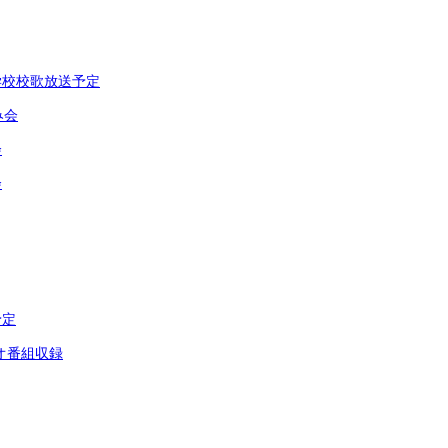
学校校歌放送予定
み会
会
会
予定
オ番組収録