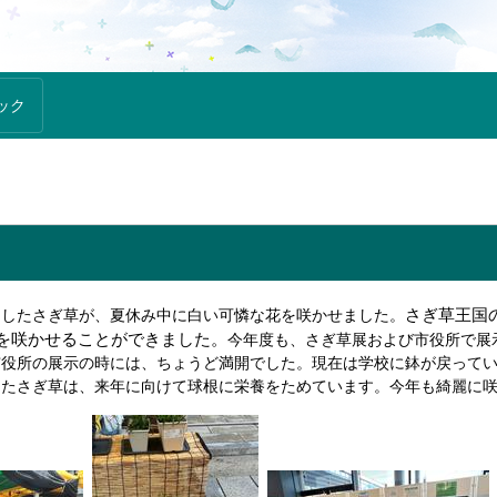
ック
・
さぎ草王国
したさぎ草が、夏休み中に白い可憐な花を咲かせました。
を咲かせることができました。
今年度も、さぎ草展および市役所で展
市役所の展示の時には、ちょうど満開でした。現在は学校に鉢が戻って
ったさぎ草は、来年に向けて球根に栄養をためています。今年も綺麗に