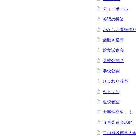
ティーボール
英語の授業
かかしと看板作
歯磨き指導
給食試食会
学校公開２
学校公開
ひまわり教室
AIドリル
租税教室
大事件発生！！
６月委員会活動
白山地区体育大