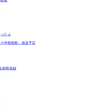
の授業
リ
なったよ
る小学校校歌」放送予定
る校歌収録
よ
て