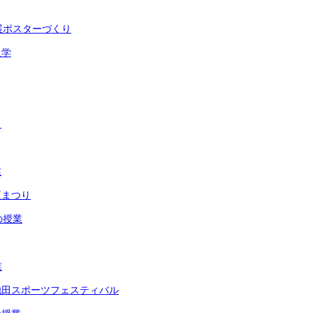
展ポスターづくり
入学
ト
業
夏まつり
の授業
業
池田スポーツフェスティバル