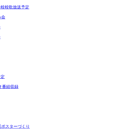
学校校歌放送予定
み会
会
会
予定
オ番組収録
展ポスターづくり