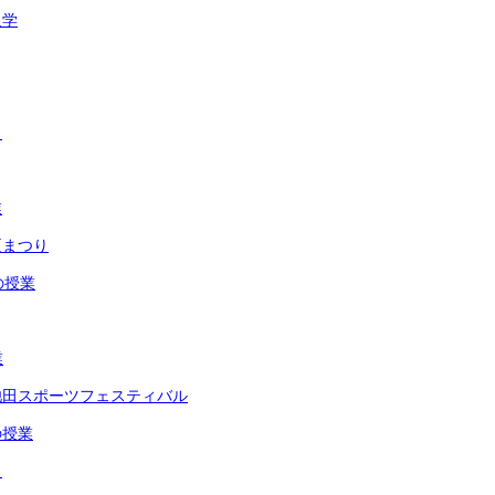
入学
ト
業
夏まつり
の授業
業
池田スポーツフェスティバル
の授業
リ