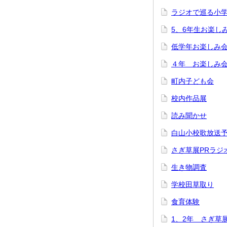
ラジオで巡る小
5、6年生お楽し
低学年お楽しみ
４年 お楽しみ
町内子ども会
校内作品展
読み聞かせ
白山小校歌放送
さぎ草展PRラジ
生き物調査
学校田草取り
食育体験
1、2年 さぎ草