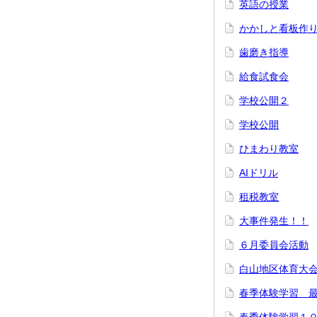
英語の授業
かかしと看板作
歯磨き指導
給食試食会
学校公開２
学校公開
ひまわり教室
AIドリル
租税教室
大事件発生！！
６月委員会活動
白山地区体育大
春季体験学習 