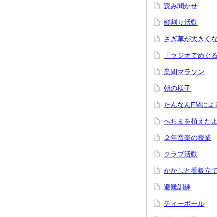
読み聞かせ
縦割り活動
さぎ草が大きく
「ラジオでめぐ
業間マラソン
朝の様子
たんなんFMによ
へちまを植えた
２年音楽の授業
クラブ活動
かかしと看板立
避難訓練
ティーボール