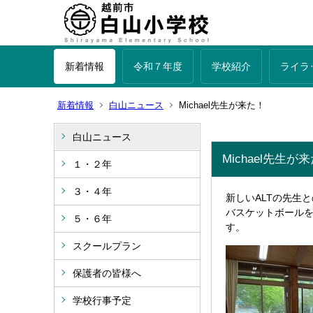
新着情報
令和７年度
学校紹介
ライラ
新着情報
白山ニュース
Michael先生が来た！
白山ニュース
Michael先生が
１・２年
３・４年
新しいALTの先生
バスケットボールを
５・６年
す。
スクールプラン
保護者の皆様へ
学校行事予定