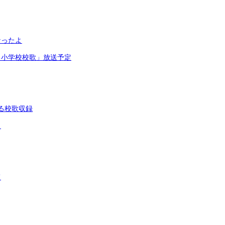
なったよ
る小学校校歌」放送予定
る校歌収録
よ
て