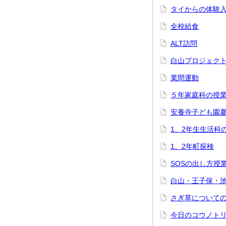
タイからの体験
全校給食
ALT訪問
白山プロジェク
業間運動
５年家庭科の授
安養寺子ども園
1、2年生生活科
1、2年町探検
SOSの出し方授
白山・王子保・
さぎ草について
今日のコウノト