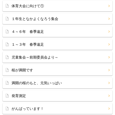
体育大会に向けて①
１年生となかよくなろう集会
４～６年 春季遠足
１～３年 春季遠足
児童集会～前期委員会より～
桜が満開です
満開の桜のもと、元気いっぱい
発育測定
がんばっています！