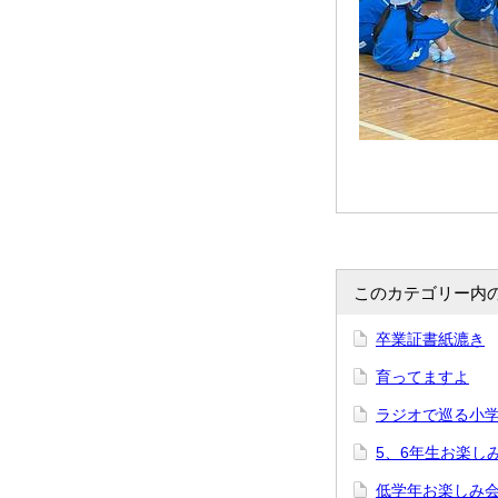
このカテゴリー内
卒業証書紙漉き
育ってますよ
ラジオで巡る小
5、6年生お楽し
低学年お楽しみ