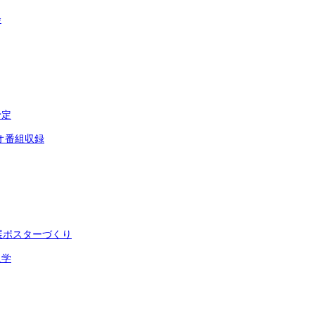
会
予定
オ番組収録
展ポスターづくり
入学