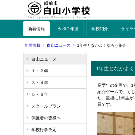
新着情報
令和７年度
学校紹介
ライラ
新着情報
白山ニュース
1年生となかよくなろう集会
白山ニュース
1年生となかよ
１・２年
３・４年
高学年の企画で、1
紹介ゲームで、く
５・６年
た。最後に1年生が
員です。
スクールプラン
保護者の皆様へ
学校行事予定