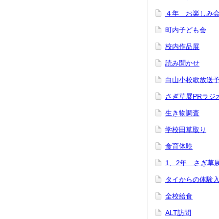
４年 お楽しみ
町内子ども会
校内作品展
読み聞かせ
白山小校歌放送
さぎ草展PRラジ
生き物調査
学校田草取り
食育体験
1、2年 さぎ草
タイからの体験
全校給食
ALT訪問