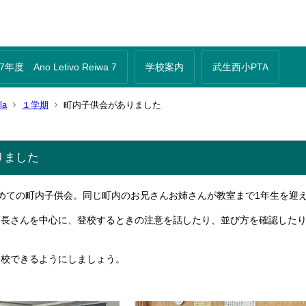
年度 Ano Letivo Reiwa 7
学校案内
武生西小PTA
la
１学期
町内子供会がありました
りました
めての町内子供会。同じ町内のお兄さんお姉さんが教室まで1年生を迎
会長さんを中心に、登校するときの注意を話したり、並び方を確認したり
登校できるようにしましょう。