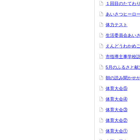
１回目のたてわ
あいさつヒーロー
体力テスト
生活委員会あい
えんどうわかめ
市指導主事学校
5月のふるさと献
朝の読み聞かせ
体育大会⑤
体育大会④
体育大会③
体育大会②
体育大会①