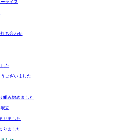
レーライス
習
の打ち合わせ
ました
とうございました
り組み始めました
い献立
まりました
まりました
りました