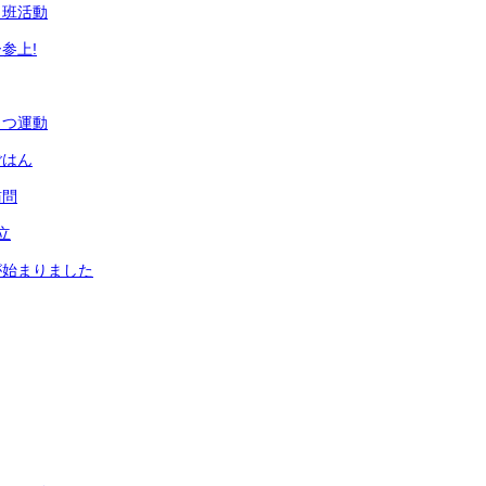
り班活動
参上!
さつ運動
ごはん
訪問
立
が始まりました