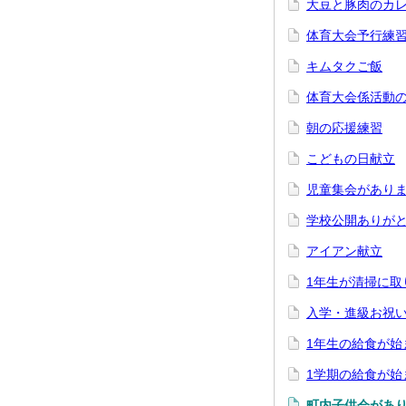
大豆と豚肉のカ
体育大会予行練
キムタクご飯
体育大会係活動
朝の応援練習
こどもの日献立
児童集会があり
学校公開ありが
アイアン献立
1年生が清掃に取
入学・進級お祝
1年生の給食が始
1学期の給食が始
町内子供会があ