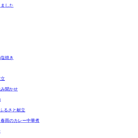
りました
の塩焼き
献立
読み聞かせ
物
・ふるさと献立
と春雨のカレー中華煮
ー