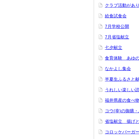
クラブ活動があ
給食試食会
7月学校公開
7月省塩献立
七夕献立
食育体験 あゆ
なかよし集会
半夏生ふるさと
うれしい楽しい
福井県産の食べ
コウ(幸)の御膳
省塩献立 揚げ
コロッケバーガ