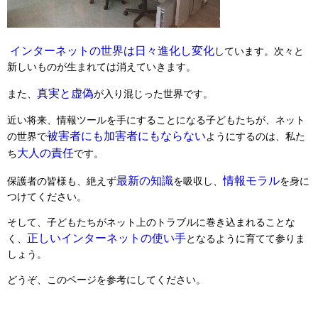
インターネットの世界は日々進化し変化
しています。次々と
新しいものが生まれては消えていきます。
真実と虚偽
また、
が入り混じった世界です。
近い将来、情報ツールを手にすることになる子どもたちが、ネット
被害者にも加害者にもならない
の世界で
ようにするのは、私た
大人の責任
ち
です。
最新の知識
情報モラル
保護者の皆様も、絶えず
を吸収し、
を身に
つけてください。
そして、子どもたちがネット上のトラブルに巻き込まれることな
正しいインターネットの使い手
く、
となるように育てて参りま
しょう。
どうぞ、このページを参考にしてください。