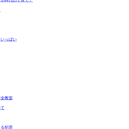
マホ時代の子育て」
ス
もいっぱい
安全教室
いて
する犯罪