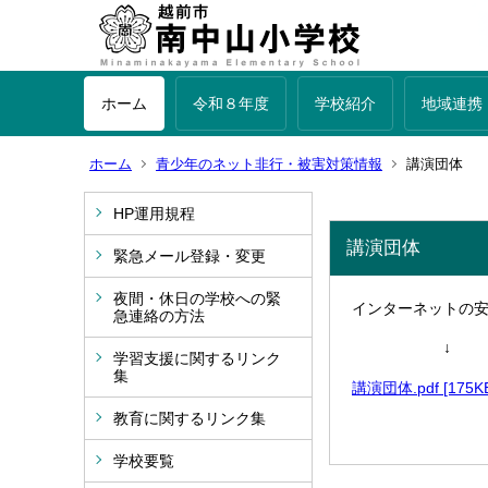
ホーム
令和８年度
学校紹介
地域連携
ホーム
青少年のネット非行・被害対策情報
講演団体
HP運用規程
講演団体
緊急メール登録・変更
夜間・休日の学校への緊
インターネットの
急連絡の方法
↓
学習支援に関するリンク
集
講演団体.pdf [175K
教育に関するリンク集
学校要覧