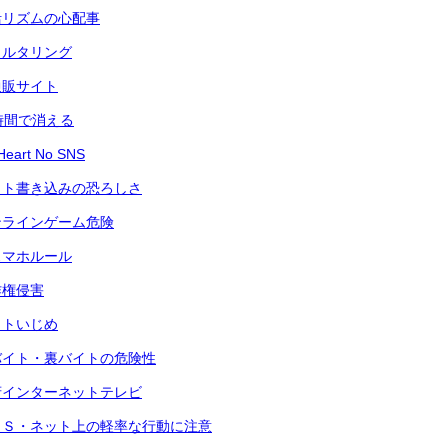
活リズムの心配事
ィルタリング
通販サイト
時間で消える
art No SNS
ット書き込みの恐ろしさ
ンラインゲーム危険
スマホルール
作権侵害
ットいじめ
バイト・裏バイトの危険性
府インターネットテレビ
ＮＳ・ネット上の軽率な行動に注意