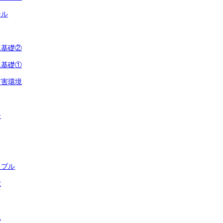
ール
ム基礎②
ム基礎①
有害環境
ー
ラブル
欺
ム