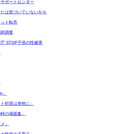
年サポートセンター
なたは気づいていないかも
ケット転売
閣府調査
庁 STOP子供の性被害
ク
う
ly」
ット犯罪は突然に」
の時の場面集」
テメ」