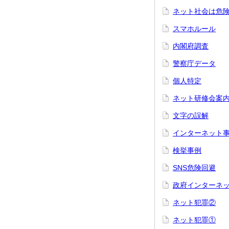
ネット社会は危
スマホルール
内閣府調査
警察庁データ
個人特定
ネット研修会案
文字の誤解
インターネット
検挙事例
SNS危険回避
政府インターネ
ネット犯罪②
ネット犯罪①