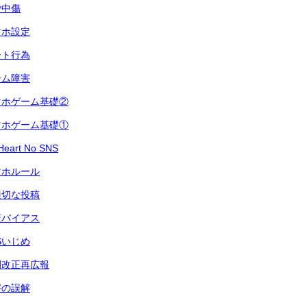
謗中傷
マホ設定
ート行為
ーム障害
マホゲーム基礎②
マホゲーム基礎①
art No SNS
マホルール
適切な投稿
証バイアス
Sいじめ
例改正再広報
字の誤解