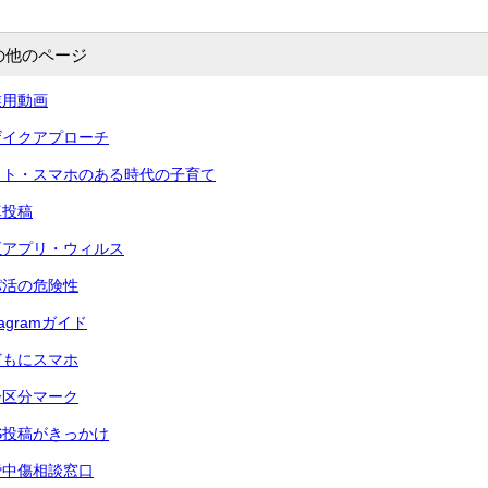
の他のページ
業用動画
ザイクアプローチ
ット・スマホのある時代の子育て
真投稿
正アプリ・ウィルス
パ活の危険性
agramガイド
どもにスマホ
齢区分マーク
S投稿がきっかけ
謗中傷相談窓口