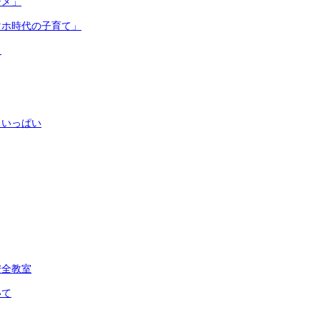
テメ」
マホ時代の子育て」
ス
もいっぱい
安全教室
いて