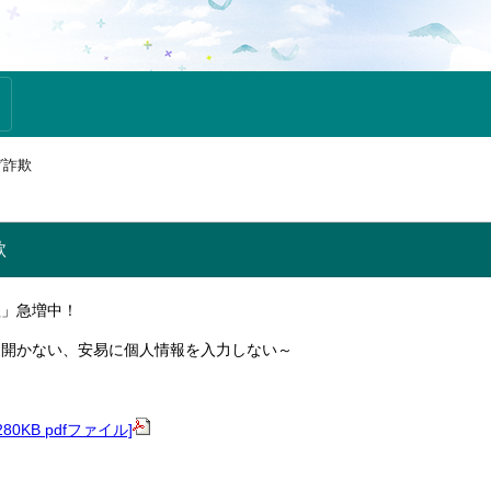
グ詐欺
欺
欺」急増中！
を開かない、安易に個人情報を入力しない～
0KB pdfファイル]