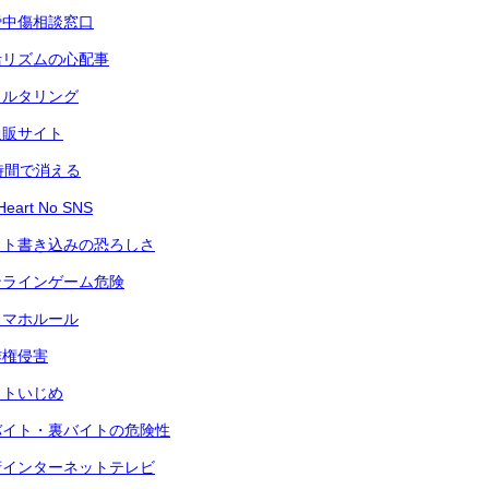
謗中傷相談窓口
活リズムの心配事
ィルタリング
通販サイト
時間で消える
art No SNS
ット書き込みの恐ろしさ
ンラインゲーム危険
スマホルール
作権侵害
ットいじめ
バイト・裏バイトの危険性
府インターネットテレビ