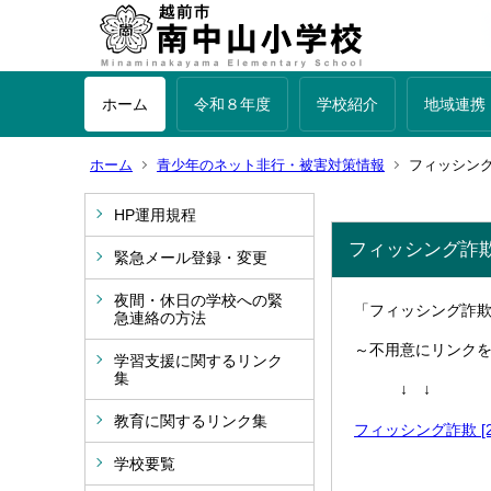
ホーム
令和８年度
学校紹介
地域連携
ホーム
青少年のネット非行・被害対策情報
フィッシン
HP運用規程
フィッシング詐
緊急メール登録・変更
夜間・休日の学校への緊
「フィッシング詐
急連絡の方法
～不用意にリンク
学習支援に関するリンク
集
↓ ↓
教育に関するリンク集
フィッシング詐欺 [28
学校要覧