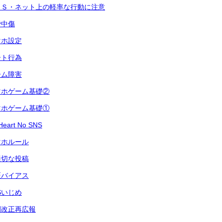
ＮＳ・ネット上の軽率な行動に注意
謗中傷
マホ設定
ート行為
ーム障害
マホゲーム基礎②
マホゲーム基礎①
art No SNS
マホルール
適切な投稿
証バイアス
Sいじめ
例改正再広報