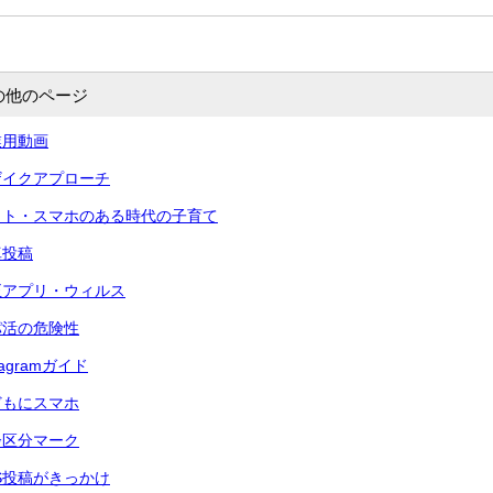
の他のページ
業用動画
ザイクアプローチ
ット・スマホのある時代の子育て
真投稿
正アプリ・ウィルス
パ活の危険性
agramガイド
どもにスマホ
齢区分マーク
S投稿がきっかけ