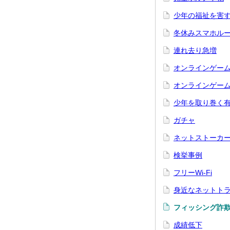
少年の福祉を害
冬休みスマホル
連れ去り急増
オンラインゲー
オンラインゲー
少年を取り巻く
ガチャ
ネットストーカ
検挙事例
フリーWi-Fi
身近なネットト
フィッシング詐
成績低下