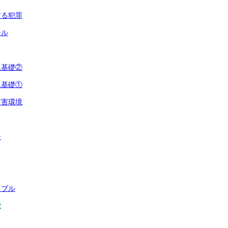
する犯罪
ール
ム基礎②
ム基礎①
有害環境
ー
ラブル
欺