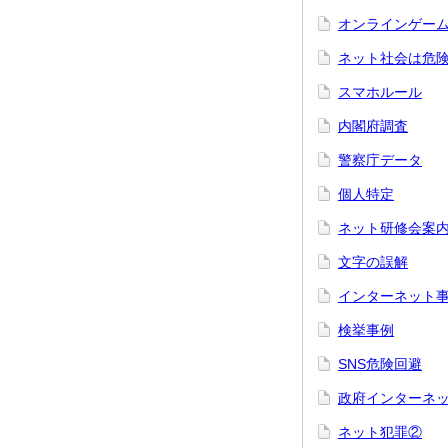
オンラインゲー
ネット社会は危
スマホルール
内閣府調査
警察庁データ
個人特定
ネット研修会案
文字の誤解
インターネット
検挙事例
SNS危険回避
政府インターネ
ネット犯罪②