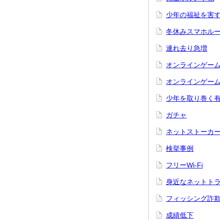
少年の福祉を害
冬休みスマホル
連れ去り急増
オンラインゲー
オンラインゲー
少年を取り巻く
ガチャ
ネットストーカ
検挙事例
フリーWi-Fi
身近なネットト
フィッシング詐
成績低下