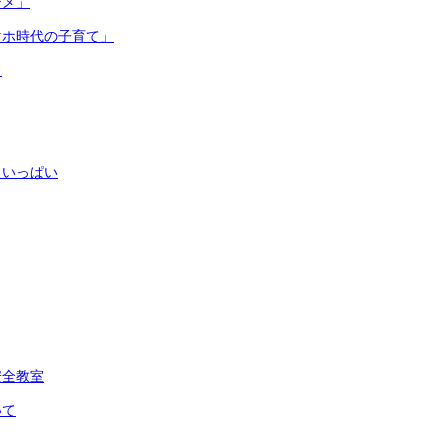
テメ」
マホ時代の子育て」
ス
もいっぱい
安全教室
いて