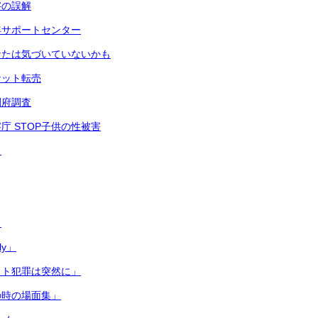
字の誤解
年サポートセンター
なたは気づいていないかも
ケット転売
閣府調査
庁 STOP子供の性被害
ク
う
ly」
ット犯罪は突然に」
の時の場面集」