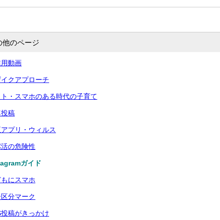
の他のページ
業用動画
ザイクアプローチ
ット・スマホのある時代の子育て
真投稿
正アプリ・ウィルス
パ活の危険性
agramガイド
どもにスマホ
齢区分マーク
S投稿がきっかけ