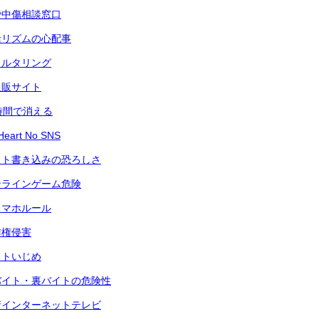
謗中傷相談窓口
活リズムの心配事
ィルタリング
通販サイト
時間で消える
art No SNS
ット書き込みの恐ろしさ
ンラインゲーム危険
スマホルール
作権侵害
ットいじめ
バイト・裏バイトの危険性
府インターネットテレビ