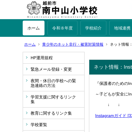
ホーム
令和８年度
学校紹介
地域連携
ホーム
青少年のネット非行・被害対策情報
ネット情報：I
HP運用規程
ネット情報：Inst
緊急メール登録・変更
夜間・休日の学校への緊
『保護者のためのIns
急連絡の方法
～子どもが安全にIn
学習支援に関するリンク
集
↓ ↓
教育に関するリンク集
Instagramガイド [
学校要覧