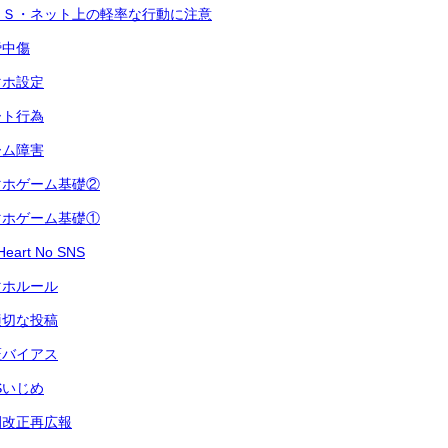
ＮＳ・ネット上の軽率な行動に注意
謗中傷
マホ設定
ート行為
ーム障害
マホゲーム基礎②
マホゲーム基礎①
art No SNS
マホルール
適切な投稿
証バイアス
Sいじめ
例改正再広報