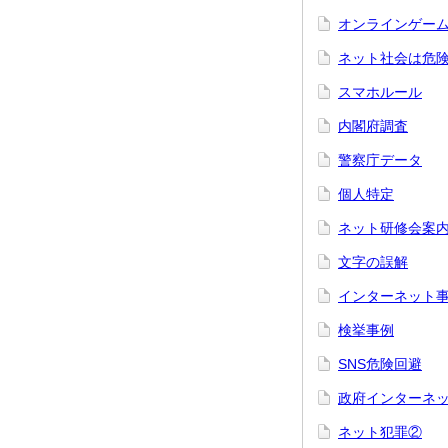
オンラインゲー
ネット社会は危
スマホルール
内閣府調査
警察庁データ
個人特定
ネット研修会案
文字の誤解
インターネット
検挙事例
SNS危険回避
政府インターネ
ネット犯罪②