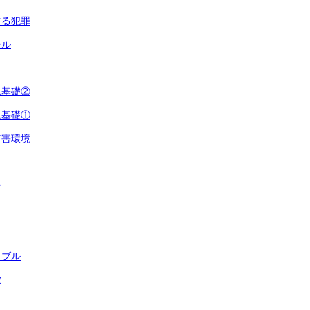
する犯罪
ール
ム基礎②
ム基礎①
有害環境
ー
ラブル
欺