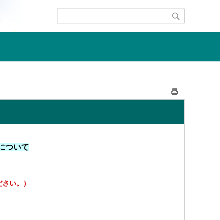
について
ださい。）