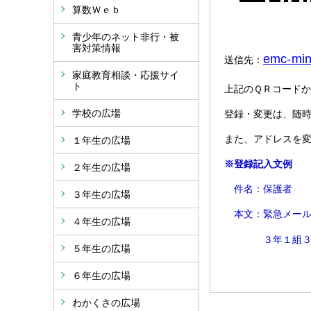
算数Ｗｅｂ
青少年のネット非行・被
害対策情報
emc-min
送信先：
家庭教育相談・応援サイ
ト
上記のＱＲコード
学校の広場
登録・変更は、随
また、アドレスを
１年生の広場
※登録記入文例
２年生の広場
件名：保護者
３年生の広場
本文：緊急メール
４年生の広場
３年１組３
５年生の広場
６年生の広場
わかくさの広場