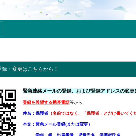
登録・変更はこちらから！
緊急連絡メールの登録、および登録アドレスの変更
登録を希望する携帯電話
等から、
件名：保護者
（名前ではなく、「保護者」とだけ書いてく
本文：緊急
メール登録(または変更）
学年、組、出席番号、児童氏名、保護者氏名