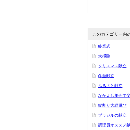
このカテゴリー内
終業式
大掃除
クリスマス献立
冬至献立
ふるさと献立
なかよし集会で
縦割り大縄跳び
ブラジルの献立
調理員オススメ