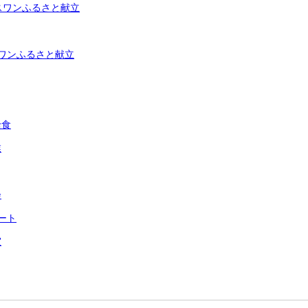
スワンふるさと献立
ワンふるさと献立
給食
業
会
ート
室