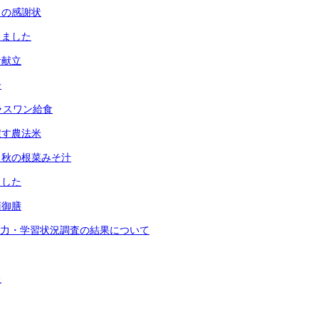
らの感謝状
りました
食献立
子
ラスワン給食
戻す農法米
と秋の根菜みそ汁
ました
菊御膳
学力・学習状況調査の結果について
た