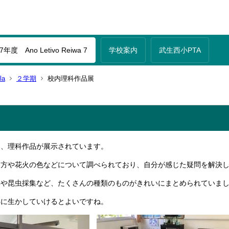
年度 Ano Letivo Reiwa 7
学校案内
武生西小PTA
la
２学期
校内理科作品展
た、理科作品が展示されています。
け方や花火の色などについて調べられており、自分が感じた疑問を解決
集や昆虫採集など、たくさんの種類のものがきれいにまとめられていま
年に生かしていけるとよいですね。