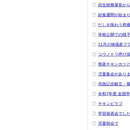
武生税務署長か
給食週間が始ま
だしを味わう和
学校公開での様
11月の地場産プ
コウノトリ呼び
県産チキンカツ
児童集会があり
市政記念献立・
令和7年度 全国
チキンピラフ
学習発表会でし
児童朝会で