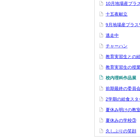
10月地場産プラ
十五夜献立
9月地場産プラス
逃走中
チャーハン
教育実習生との
教育実習生の授
校内理科作品展
前期最終の委員
2学期の給食スタ
夏休み明けの教
夏休みの学校③
久しぶりの笑顔