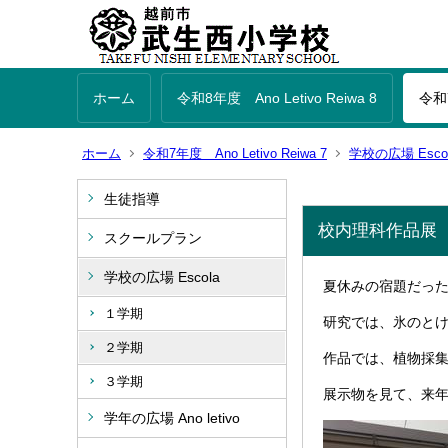
ホーム
令和8年度 Ano Letivo Reiwa 8
令和7
ホーム
令和7年度 Ano Letivo Reiwa 7
学校の広場 Esco
生徒指導
校内理科作品展
スクールプラン
学校の広場 Escola
夏休みの宿題だっ
１学期
研究では、氷のと
２学期
作品では、植物採
３学期
展示物を見て、来
学年の広場 Ano letivo