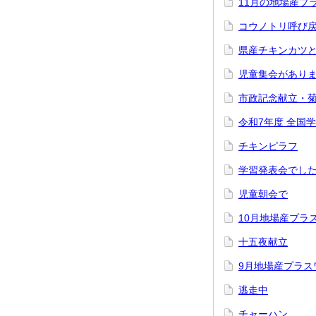
11月の地場産プ
コウノトリ呼び
県産チキンカツ
児童集会があり
市政記念献立・
令和7年度 全国
チキンピラフ
学習発表会でし
児童朝会で
10月地場産プラ
十五夜献立
9月地場産プラス
逃走中
チャーハン