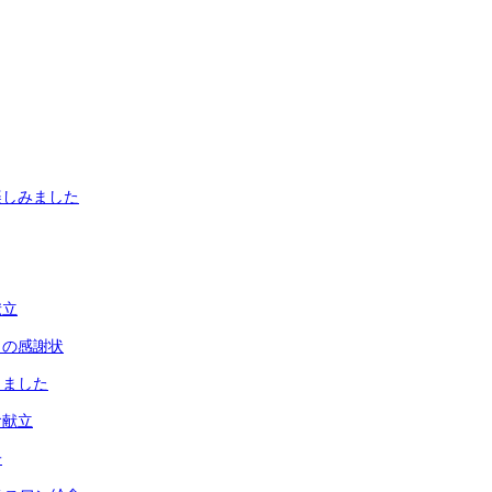
楽しみました
献立
らの感謝状
りました
食献立
子