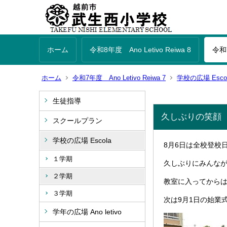
ホーム
令和8年度 Ano Letivo Reiwa 8
令和7
ホーム
令和7年度 Ano Letivo Reiwa 7
学校の広場 Esco
生徒指導
久しぶりの笑顔
スクールプラン
学校の広場 Escola
8月6日は全校登校
１学期
久しぶりにみんな
２学期
教室に入ってから
３学期
次は9月1日の始業
学年の広場 Ano letivo