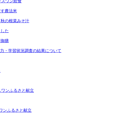
ラスワン給食
戻す農法米
と秋の根菜みそ汁
ました
菊御膳
学力・学習状況調査の結果について
た
スワンふるさと献立
ワンふるさと献立