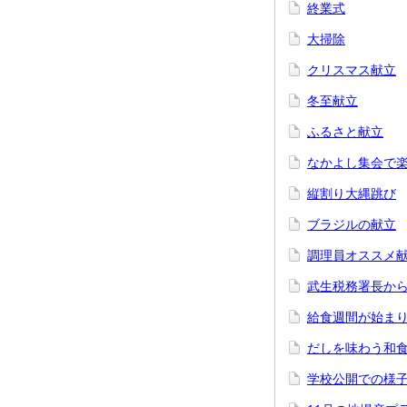
終業式
大掃除
クリスマス献立
冬至献立
ふるさと献立
なかよし集会で
縦割り大縄跳び
ブラジルの献立
調理員オススメ
武生税務署長か
給食週間が始ま
だしを味わう和
学校公開での様