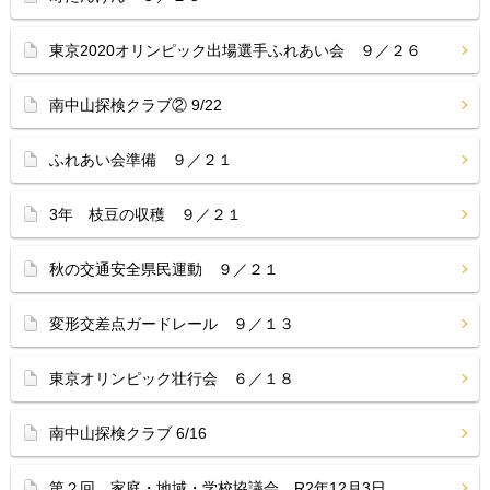
東京2020オリンピック出場選手ふれあい会 ９／２６
南中山探検クラブ② 9/22
ふれあい会準備 ９／２１
3年 枝豆の収穫 ９／２１
秋の交通安全県民運動 ９／２１
変形交差点ガードレール ９／１３
東京オリンピック壮行会 ６／１８
南中山探検クラブ 6/16
第２回 家庭・地域・学校協議会 R2年12月3日