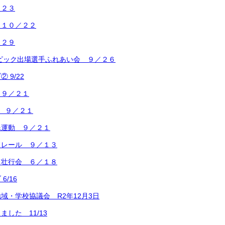
／２３
 １０／２２
／２９
ンピック出場選手ふれあい会 ９／２６
 9/22
 ９／２１
 ９／２１
民運動 ９／２１
ドレール ９／１３
ク壮行会 ６／１８
6/16
域・学校協議会 R2年12月3日
した 11/13