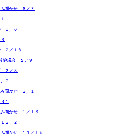
読み聞かせ ６／７
２１
② ３／６
２８
① ２／１３
校協議会 ２／９
ブ ２／８
２／７
読み聞かせ ２／１
／３１
読み聞かせ １／１８
 １２／２
読み聞かせ １１／１６