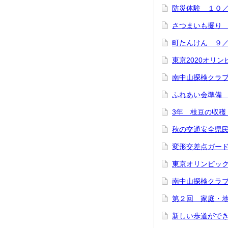
防災体験 １０
さつまいも掘り
町たんけん ９
東京2020オリ
南中山探検クラブ②
ふれあい会準備
3年 枝豆の収穫
秋の交通安全県
変形交差点ガー
東京オリンピッ
南中山探検クラブ 
第２回 家庭・地
新しい歩道ができま