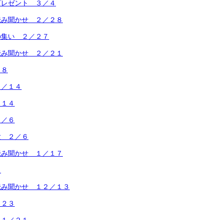
プレゼント ３／４
読み聞かせ ２／２８
の集い ２／２７
読み聞かせ ２／２１
１８
２／１４
／１４
２／６
験 ２／６
読み聞かせ １／１７
５
読み聞かせ １２／１３
／２３