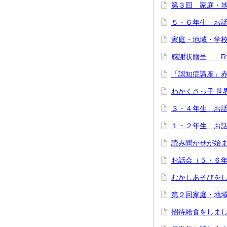
第３回 家庭・地
５・６年生 お話
家庭・地域・学校
感謝状贈呈 R1
「認知症講座」赤
わかくさっ子 世
３・４年生 お話
１・２年生 お
読み聞かせが始
お話会（５・６
むかしあそびを
第２回家庭・地
招待給食をしま