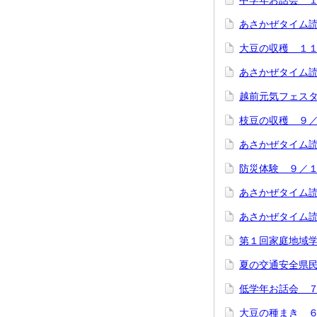
中学年お話会 
あさかぜタイム
大豆の収穫 １
あさかぜタイム
越前元気フェス
枝豆の収穫 ９
あさかぜタイム
防災体験 ９／
あさかぜタイム
あさかぜタイム
第１回家庭地域
夏の交通安全県
低学年お話会 
大豆の種まき 