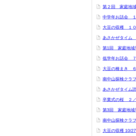
第２回 家庭地
中学年お話会 
大豆の収穫 １
あさかぜタイム
第1回 家庭地域
低学年お話会 
大豆の種まき 
南中山探検クラ
あさかぜタイム
卒業式の桜 ２
第3回 家庭地域
南中山探検クラ
大豆の収穫 10/27