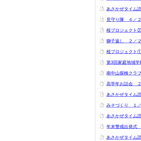
あさかぜタイム
見守り隊 ４／
桜プロジェクト
獅子返し ２／
桜プロジェクト
第3回家庭地域学
南中山探検クラ
高学年お話会 
あさかぜタイム
みそづくり １
あさかぜタイム
年末警戒出発式
あさかぜタイム