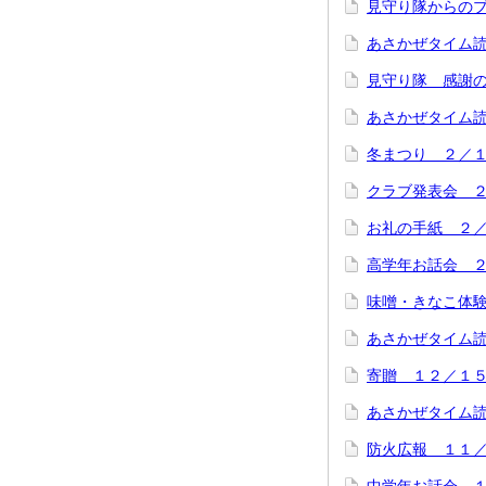
見守り隊からの
あさかぜタイム
見守り隊 感謝
あさかぜタイム
冬まつり ２／
クラブ発表会 
お礼の手紙 ２
高学年お話会 
味噌・きなこ体
あさかぜタイム
寄贈 １２／１
あさかぜタイム
防火広報 １１