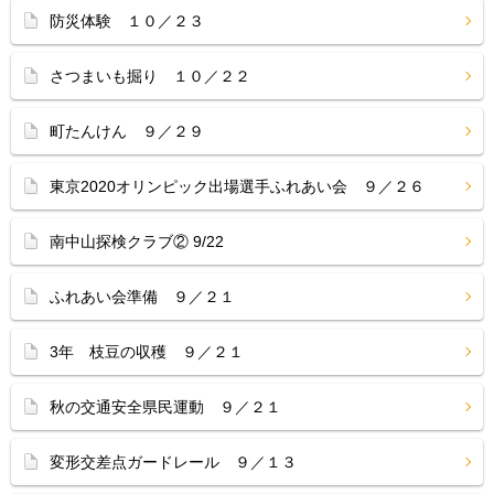
防災体験 １０／２３
さつまいも掘り １０／２２
町たんけん ９／２９
東京2020オリンピック出場選手ふれあい会 ９／２６
南中山探検クラブ② 9/22
ふれあい会準備 ９／２１
3年 枝豆の収穫 ９／２１
秋の交通安全県民運動 ９／２１
変形交差点ガードレール ９／１３