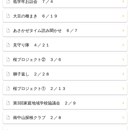
低学年お話会 ７／４
大豆の種まき ６／１９
あさかぜタイム読み聞かせ ６／７
見守り隊 ４／２１
桜プロジェクト② ３／６
獅子返し ２／２８
桜プロジェクト① ２／１３
第3回家庭地域学校協議会 ２／９
南中山探検クラブ ２／８