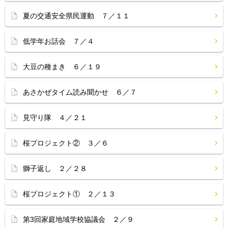
夏の交通安全県民運動 ７／１１
低学年お話会 ７／４
大豆の種まき ６／１９
あさかぜタイム読み聞かせ ６／７
見守り隊 ４／２１
桜プロジェクト② ３／６
獅子返し ２／２８
桜プロジェクト① ２／１３
第3回家庭地域学校協議会 ２／９