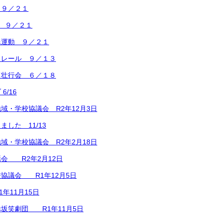
 ９／２１
 ９／２１
民運動 ９／２１
ドレール ９／１３
ク壮行会 ６／１８
6/16
域・学校協議会 R2年12月3日
した 11/13
域・学校協議会 R2年2月18日
会 R2年2月12日
協議会 R1年12月5日
年11月15日
坂笑劇団 R1年11月5日