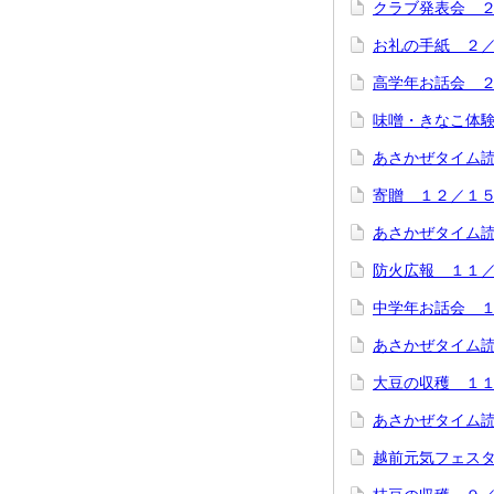
クラブ発表会 
お礼の手紙 ２
高学年お話会 
味噌・きなこ体
あさかぜタイム
寄贈 １２／１
あさかぜタイム
防火広報 １１
中学年お話会 
あさかぜタイム
大豆の収穫 １
あさかぜタイム
越前元気フェス