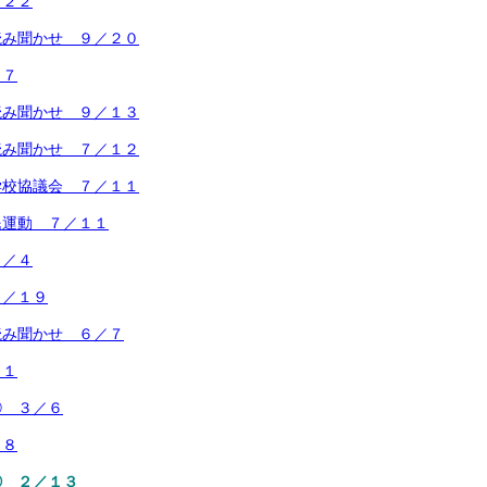
／２２
読み聞かせ ９／２０
１７
読み聞かせ ９／１３
読み聞かせ ７／１２
学校協議会 ７／１１
民運動 ７／１１
７／４
６／１９
読み聞かせ ６／７
２１
② ３／６
２８
① ２／１３