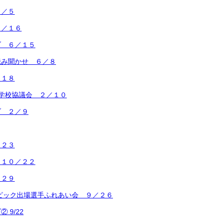
７／５
６／１６
ブ ６／１５
読み聞かせ ６／８
／１８
学校協議会 ２／１０
ブ ２／９
／２３
 １０／２２
／２９
ンピック出場選手ふれあい会 ９／２６
 9/22