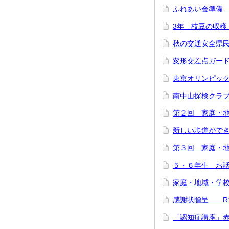
ふれあい会準備
3年 枝豆の収穫
秋の交通安全県
変形交差点ガー
東京オリンピッ
南中山探検クラブ 
第２回 家庭・地
新しい歩道ができま
第３回 家庭・地
５・６年生 お話
家庭・地域・学校
感謝状贈呈 R1
「認知症講座」赤