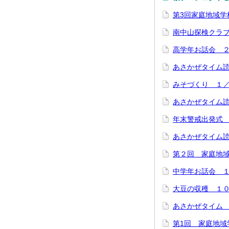
第3回家庭地域学
南中山探検クラ
高学年お話会 
あさかぜタイム
みそづくり １
あさかぜタイム
年末警戒出発式
あさかぜタイム
第２回 家庭地
中学年お話会 
大豆の収穫 １
あさかぜタイム
第1回 家庭地域