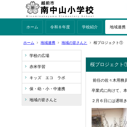
ホーム
令和８年度
学校紹介
地域連携
ホーム
地域連携
地域の皆さんと
桜プロジェクト① 
学校の広場
桜プロジェクト
赤米学習
キッズ エコ ラボ
前任の佐々木用務
保・幼・小・中連携
卒業式に向けて、
地域の皆さんと
２月６日には遅咲