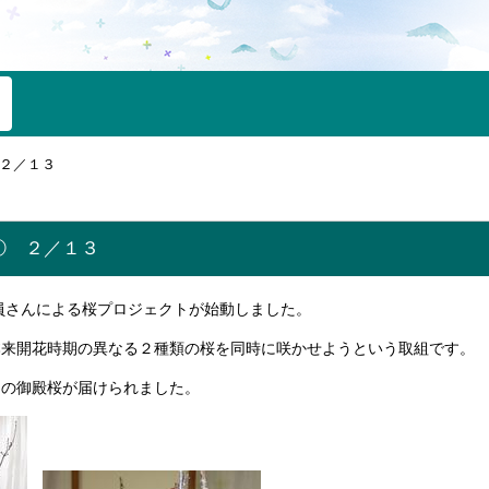
２／１３
① ２／１３
員さんによる桜プロジェクトが始動しました。
本来開花時期の異なる２種類の桜を同時に咲かせようという取組です。
きの御殿桜が届けられました。