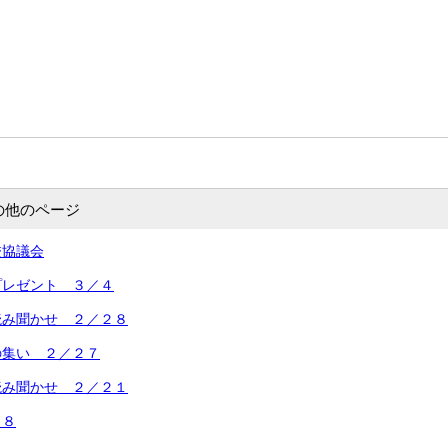
の他のページ
校協議会
プレゼント ３／４
読み聞かせ ２／２８
の集い ２／２７
読み聞かせ ２／２１
１８