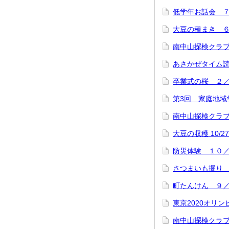
低学年お話会 
大豆の種まき 
南中山探検クラ
あさかぜタイム
卒業式の桜 ２
第3回 家庭地域
南中山探検クラ
大豆の収穫 10/27
防災体験 １０
さつまいも掘り
町たんけん ９
東京2020オリ
南中山探検クラブ②