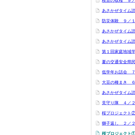
枝豆の収穫 ９
あさかぜタイム
防災体験 ９／
あさかぜタイム
あさかぜタイム
第１回家庭地域
夏の交通安全県
低学年お話会 
大豆の種まき 
あさかぜタイム
見守り隊 ４／
桜プロジェクト
獅子返し ２／
桜プロジェクト