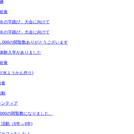
練
の給食
「８の字跳び」大会に向けて
「８の字跳び」大会に向けて
7､000の閲覧数ありがとうございます
生体験入学がありました
の給食
座(水ようかん作り)
給食
活動
ランティア
､000の閲覧数になりました。
活動（5年→4年)
ばカフェをしたよ