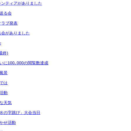
ランティアがありました
を送る会
クラブ発表
集会がありました
会
最終)
いに100､000の閲覧数達成
の風景
室では
会活動
かな天気
「８の字跳び」大会当日
聞かせ活動