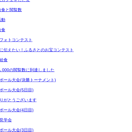
給食と閲覧数
活動
給食
市フォトコンテスト
なに伝えたい！ふるさとのお宝コンテスト
の給食
1､000の閲覧数に到達しました
ジボール大会(決勝トーナメント)
ボール大会(5日目)
ありがとうございます
ボール大会(4日目)
校見学会
ボール大会(3日目)