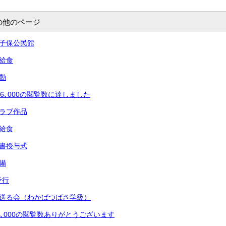
の他のページ
王子保公民館
の給食
動
06､000の閲覧数に達しました
クラブ作品
の給食
証書授与式
備
予行
を送る会（わかばつばさ学級）
4､000の閲覧数ありがとうございます