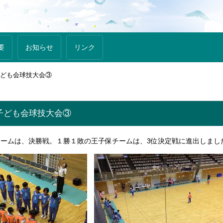
要
お知らせ
リンク
子ども会球技大会③
子ども会球技大会③
ームは、決勝戦。１勝１敗の王子保チームは、3位決定戦に進出しまし