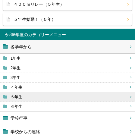
４００ｍリレー（５年生）
５年生始動！（５年）
令和6年度
各学年から
1年生
2年生
3年生
４年生
５年生
６年生
学校行事
学校からの連絡