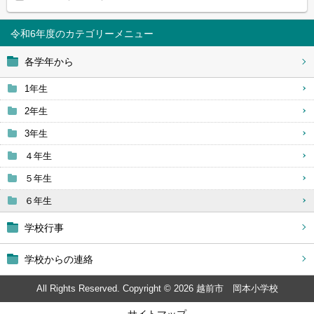
令和6年度
各学年から
1年生
2年生
3年生
４年生
５年生
６年生
学校行事
学校からの連絡
All Rights Reserved. Copyright © 2026 越前市 岡本小学校