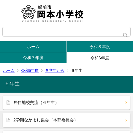
ホーム
令和８年度
令和７年度
令和6年度
ホーム
令和6年度
各学年から
６年生
６年生
居住地校交流（６年生）
2学期なかよし集会（本部委員会）