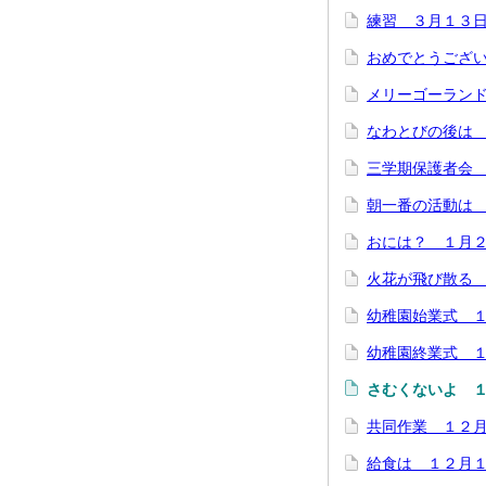
練習 ３月１３
おめでとうござ
メリーゴーラン
なわとびの後は 
三学期保護者会
朝一番の活動は
おには？ １月
火花が飛び散る
幼稚園始業式 
幼稚園終業式 
さむくないよ 
共同作業 １２
給食は １２月