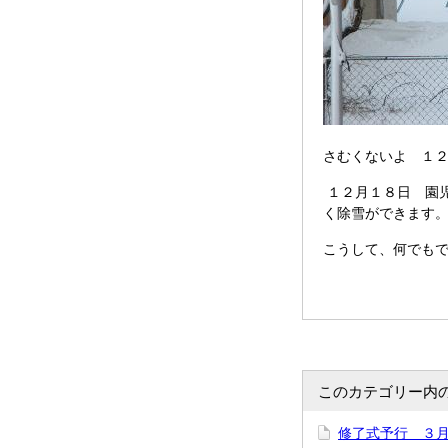
さむくないよ １
１２月１８日 園
く除雪ができます
こうして、何でも
このカテゴリー内
修了式予行 ３