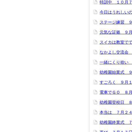
特訓中 １０月
今日はうれしい
ステージ練習 
元気な証拠 ９
スイカは教室でで
なかよし交流会
一緒にくり拾い
幼稚園始業式 
すごろく ９月
電車でＧＯ ８
幼稚園登校日 
本当は ７月２
幼稚園終業式 