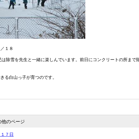
２／１８
児は除雪を先生と一緒に楽しんでいます。前日にコンクリートの所まで
。
できる白山っ子が育つのです。
の他のページ
月１７日