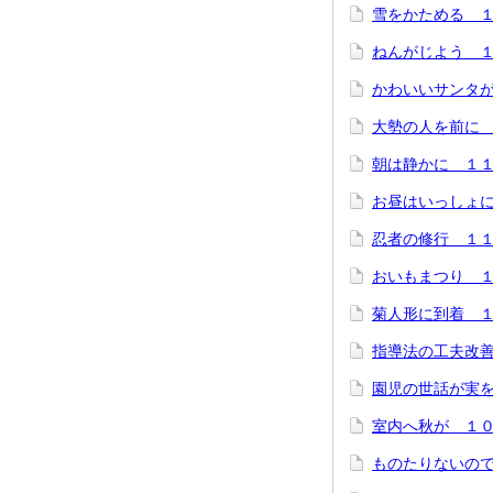
雪をかためる 
ねんがじよう 
かわいいサンタ
大勢の人を前に
朝は静かに １
お昼はいっしょ
忍者の修行 １
おいもまつり 
菊人形に到着 
指導法の工夫改
園児の世話が実
室内へ秋が １
ものたりないの