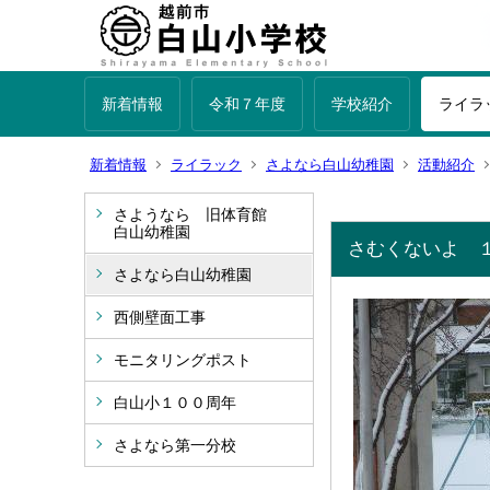
新着情報
令和７年度
学校紹介
ライラ
新着情報
ライラック
さよなら白山幼稚園
活動紹介
さようなら 旧体育館
白山幼稚園
さむくないよ 
さよなら白山幼稚園
西側壁面工事
モニタリングポスト
白山小１００周年
さよなら第一分校