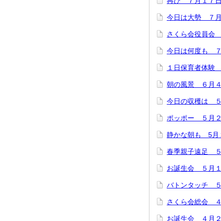
再び ７月１７
今日は大勢 ７
さくら会役員会
今日は何度も 
１日保育者体験
朝の風景 ６月
今日の収穫は 
ポッポー ５月
静かな朝も 5月
春季親子遠足 
お誕生会 ５月
バトンタッチ 
さくら会総会 
お誕生会 ４月