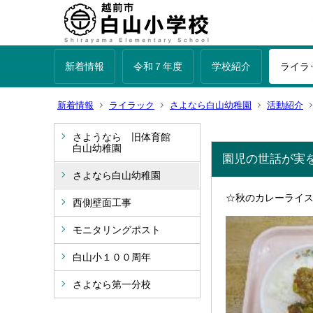
新着情報
令和７年度
学校紹介
ライラ
新着情報
ライラック
さよなら白山幼稚園
活動紹介
さようなら 旧体育館
白山幼稚園
園児の世話が実
さよなら白山幼稚園
☆秋のカレーライ
西側壁面工事
モニタリングポスト
白山小１００周年
さよなら第一分校