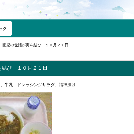
ック
園児の世話が実を結び １０月２１日
を結び １０月２１日
ス、牛乳、ドレッシングサラダ、福神漬け