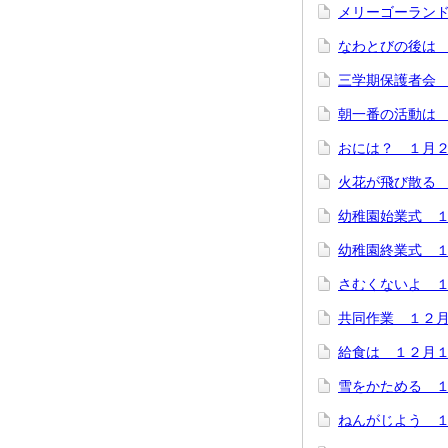
メリーゴーラン
なわとびの後は 
三学期保護者会
朝一番の活動は
おには？ １月
火花が飛び散る
幼稚園始業式 
幼稚園終業式 
さむくないよ 
共同作業 １２
給食は １２月
雪をかためる 
ねんがじよう 