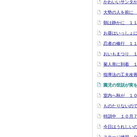
かわいいサンタ
大勢の人を前に
朝は静かに １
お昼はいっしょ
忍者の修行 １
おいもまつり 
菊人形に到着 
指導法の工夫改
園児の世話が実
室内へ秋が １
ものたりないの
特訓中 １０月
今日はうれしい