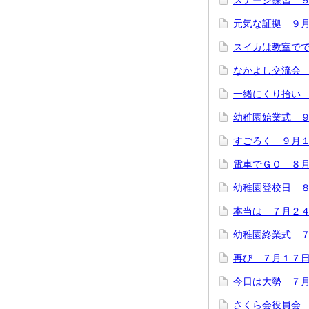
ステージ練習 
元気な証拠 ９
スイカは教室でで
なかよし交流会
一緒にくり拾い
幼稚園始業式 
すごろく ９月
電車でＧＯ ８
幼稚園登校日 
本当は ７月２
幼稚園終業式 
再び ７月１７
今日は大勢 ７
さくら会役員会