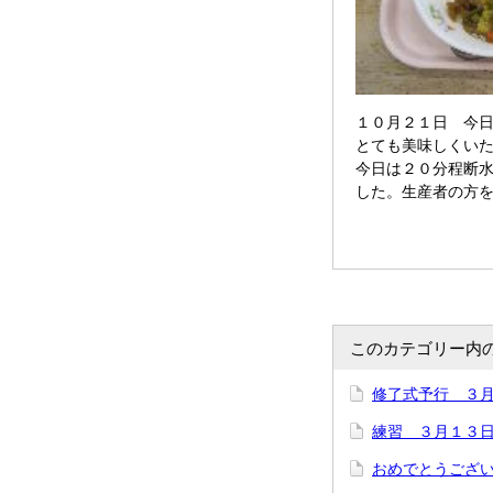
１０月２１日 今
とても美味しくい
今日は２０分程断
した。生産者の方
このカテゴリー内
修了式予行 ３
練習 ３月１３
おめでとうござ