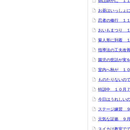
朝は静かに １
お昼はいっしょ
忍者の修行 １
おいもまつり 
菊人形に到着 
指導法の工夫改
園児の世話が実
室内へ秋が １
ものたりないの
特訓中 １０月
今日はうれしい
ステージ練習 
元気な証拠 ９
スイカは教室でで