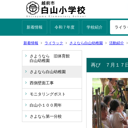
新着情報
令和７年度
学校紹介
ライラ
新着情報
ライラック
さよなら白山幼稚園
活動紹介
さようなら 旧体育館
白山幼稚園
再び ７月１７
さよなら白山幼稚園
西側壁面工事
モニタリングポスト
白山小１００周年
さよなら第一分校