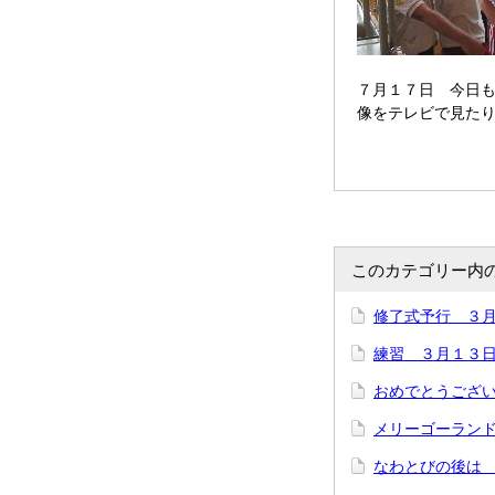
７月１７日 今日
像をテレビで見た
このカテゴリー内
修了式予行 ３
練習 ３月１３
おめでとうござ
メリーゴーラン
なわとびの後は 