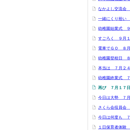
なかよし交流会
一緒にくり拾い
幼稚園始業式 
すごろく ９月
電車でＧＯ ８
幼稚園登校日 
本当は ７月２
幼稚園終業式 
再び ７月１７
今日は大勢 ７
さくら会役員会
今日は何度も 
１日保育者体験