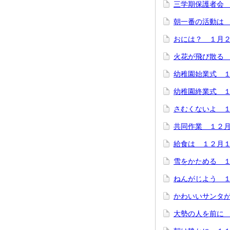
三学期保護者会
朝一番の活動は
おには？ １月
火花が飛び散る
幼稚園始業式 
幼稚園終業式 
さむくないよ 
共同作業 １２
給食は １２月
雪をかためる 
ねんがじよう 
かわいいサンタ
大勢の人を前に