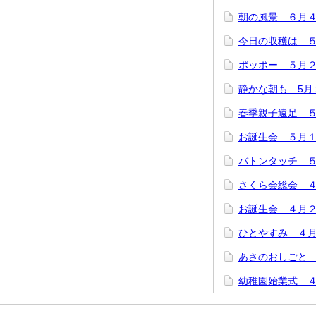
朝の風景 ６月
今日の収穫は 
ポッポー ５月
静かな朝も 5月
春季親子遠足 
お誕生会 ５月
バトンタッチ 
さくら会総会 
お誕生会 ４月
ひとやすみ ４
あさのおしごと
幼稚園始業式 