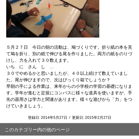
５月２７日 今日の朝の活動は、鳩づくりです。折り紙の本を見
て鳩を折り、別の紙で伸びる尾を作りました。両方の紙をのりづ
けし、力を入れて３０数えます。
いち に さん し …
３０でやめるかと思いましたが、４０以上続けて数えていまし
た。尾が伸びますので、次はびっくり箱でしょうか？
早朝の手による作業は、来年からの小学校の学習の基礎になりま
す。学年が進むと定規にコンパスに様々な道具を使いますが、手
先の器用さは学力と関連があります。様々な遊びから「力」をつ
けていきましょう。
登録日:
2014年5月27日
/
更新日:
2015年2月27日
このカテゴリー内の他のページ