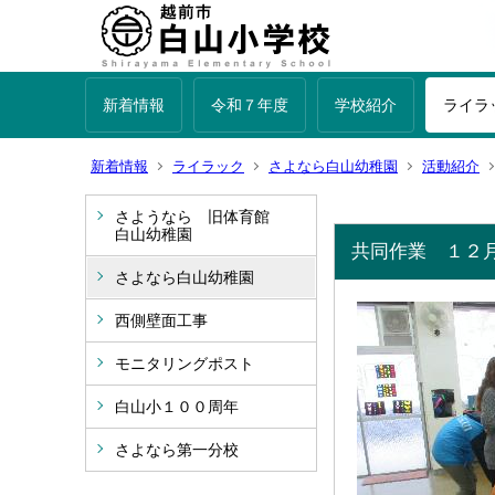
新着情報
令和７年度
学校紹介
ライラ
新着情報
ライラック
さよなら白山幼稚園
活動紹介
さようなら 旧体育館
白山幼稚園
共同作業 １２
さよなら白山幼稚園
西側壁面工事
モニタリングポスト
白山小１００周年
さよなら第一分校