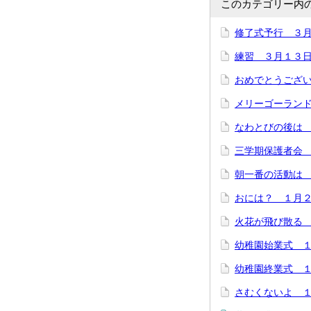
このカテゴリー内
修了式予行 ３
練習 ３月１３
おめでとうござ
メリーゴーラン
なわとびの後は 
三学期保護者会
朝一番の活動は
おには？ １月
火花が飛び散る
幼稚園始業式 
幼稚園終業式 
さむくないよ 