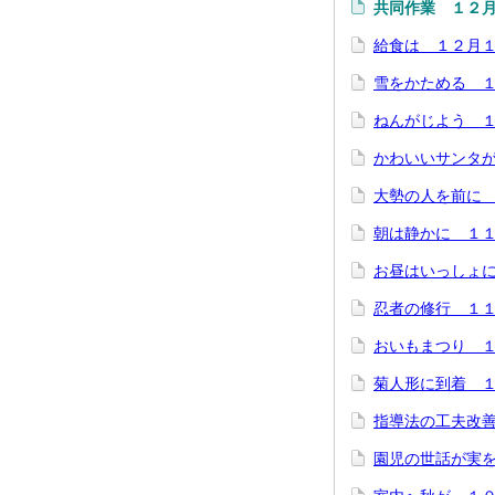
共同作業 １２
給食は １２月
雪をかためる 
ねんがじよう 
かわいいサンタ
大勢の人を前に
朝は静かに １
お昼はいっしょ
忍者の修行 １
おいもまつり 
菊人形に到着 
指導法の工夫改
園児の世話が実