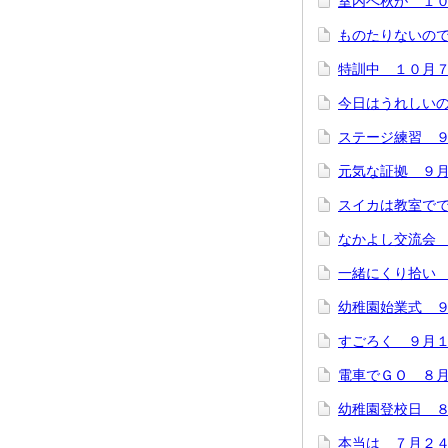
室内へ秋が １
ものたりないの
特訓中 １０月
今日はうれしい
ステージ練習 
元気な証拠 ９
スイカは教室でで
なかよし交流会
一緒にくり拾い
幼稚園始業式 
すごろく ９月
電車でＧＯ ８
幼稚園登校日 
本当は ７月２