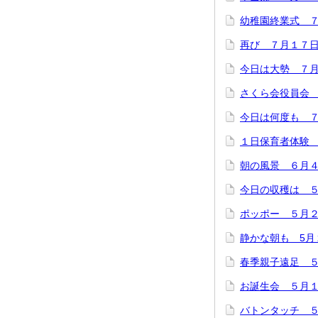
幼稚園終業式 
再び ７月１７
今日は大勢 ７
さくら会役員会
今日は何度も 
１日保育者体験
朝の風景 ６月
今日の収穫は 
ポッポー ５月
静かな朝も 5月
春季親子遠足 
お誕生会 ５月
バトンタッチ 