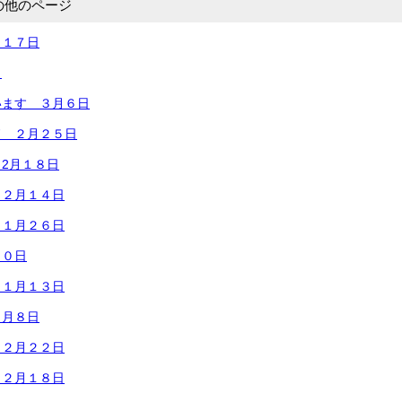
の他のページ
月１７日
日
います ３月６日
ド ２月２５日
2月１８日
 ２月１４日
 １月２６日
２０日
 １月１３日
１月８日
１２月２２日
１２月１８日