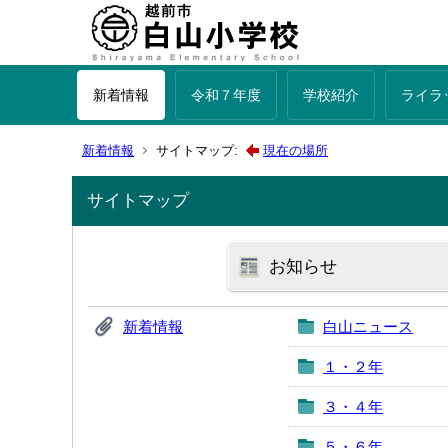
新着情報
令和７年度
学校紹介
ライラ
新着情報
サイトマップ:
現在の場所
サイトマップ
お知らせ
新着情報
白山ニュース
１・２年
３・４年
５・６年