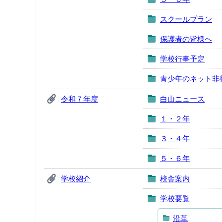
スクールプラン
保護者の皆様へ
学校行事予定
青少年のネット非
令和７年度
白山ニュース
１・２年
３・４年
５・６年
学校紹介
校舎案内
学校要覧
沿革