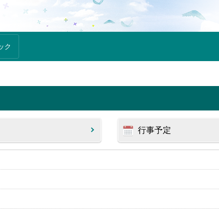
ック
行事予定