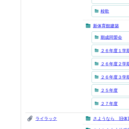
校歌
新体育館建築
期成同盟会
２６年度１学
２６年度２学
２６年度３学
２５年度
２７年度
ライラック
さようなら 旧体