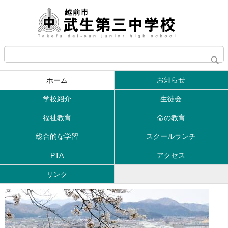
お知らせ
ホーム
学校紹介
生徒会
福祉教育
命の教育
総合的な学習
スクールランチ
PTA
アクセス
リンク