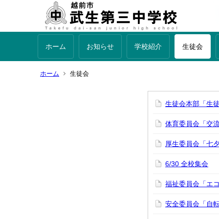
ホーム
お知らせ
学校紹介
生徒会
ホーム
生徒会
生徒会本部「生
体育委員会「交
厚生委員会「七
6/30 全校集会
福祉委員会「エ
安全委員会「自