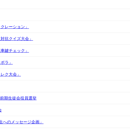
レクレーション」
級対抗クイズ大会」
転車鍵チェック」
ょボラ」
ニレク大会」
度 前期生徒会役員選挙
会
生へのメッセージ企画」