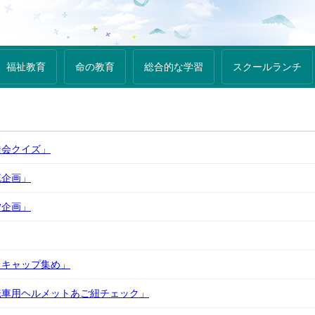
福祉教育
命の教育
総合的な学習
スクールランチ
徒会クイズ」
流企画」
夕企画」
コキャップ集め」
転車用ヘルメットあご紐チェック」