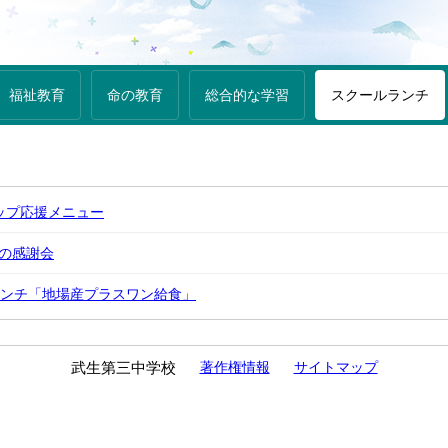
福祉教育
命の教育
総合的な学習
スクールランチ
カップ応援メニュー
への感謝会
ールランチ「地場産プラスワン給食」
武生第三中学校
著作権情報
サイトマップ