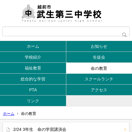
ホーム
お知らせ
学校紹介
生徒会
福祉教育
命の教育
総合的な学習
スクールランチ
PTA
アクセス
リンク
ホーム
命の教育
2/24 3年生 命の学習講演会