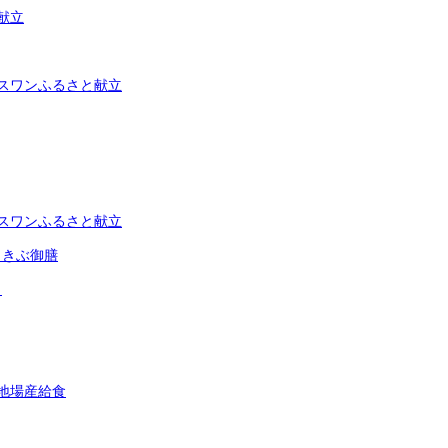
献立
スワンふるさと献立
スワンふるさと献立
しきぶ御膳
し
地場産給食