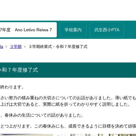
年度 Ano Letivo Reiwa 7
学校案内
武生西小PTA
la
３学期
３学期終業式・令和７年度修了式
令和７年度修了式
が終わります。
小さい努力の積み重ねの大切さについてのお話がありました。薄い紙で
み上げは大切であると、実際に紙を折ってわかりやすく説明しました。
は、春休みの生活についての話がありました。
ひとつ上がります。この春休みにも、成長できるように目標を決めて頑