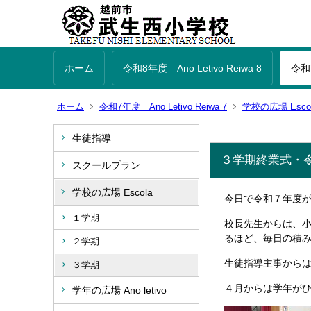
ホーム
令和8年度 Ano Letivo Reiwa 8
令和7
ホーム
令和7年度 Ano Letivo Reiwa 7
学校の広場 Esco
生徒指導
３学期終業式・
スクールプラン
学校の広場 Escola
今日で令和７年度
１学期
校長先生からは、
るほど、毎日の積
２学期
生徒指導主事から
３学期
４月からは学年が
学年の広場 Ano letivo