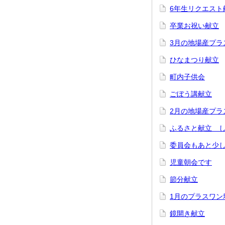
6年生リクエスト
卒業お祝い献立
3月の地場産プラ
ひなまつり献立
町内子供会
ごぼう講献立
2月の地場産プラ
ふるさと献立 
委員会もあと少
児童朝会です
節分献立
1月のプラスワン
鏡開き献立