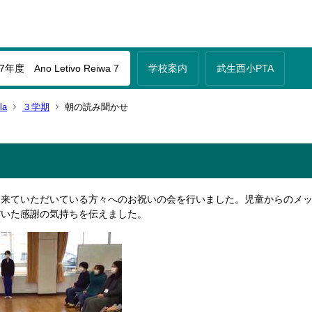
年度 Ano Letivo Reiwa 7
学校案内
武生西小PTA
la
３学期
朝の読み聞かせ
に来ていただいている方々へのお祝いの会を行いました。児童からのメッ
だいた感謝の気持ちを伝えました。