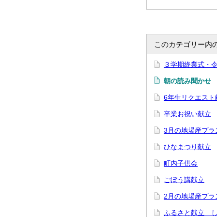
このカテゴリー内
３学期終業式・
朝の読み聞かせ
6年生リクエスト
卒業お祝い献立
3月の地場産プラ
ひなまつり献立
町内子供会
ごぼう講献立
2月の地場産プラ
ふるさと献立 