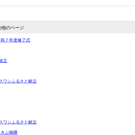
の他のページ
令和７年度修了式
献立
スワンふるさと献立
スワンふるさと献立
しきぶ御膳