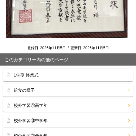
登録日:
2025年11月5日
/
更新日:
2025年11月5日
このカテゴリー内の他のページ
1学期 終業式
給食の様子
校外学習④高学年
校外学習③中学年
校外学習②低学年