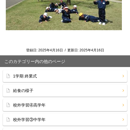
登録日:
2025年4月16日
/
更新日:
2025年4月16日
このカテゴリー内の他のページ
1学期 終業式
給食の様子
校外学習④高学年
校外学習③中学年