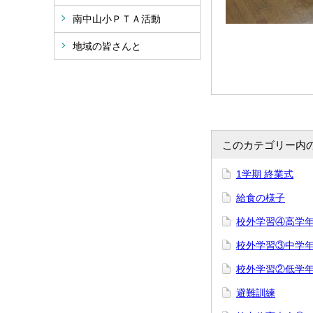
南中山小ＰＴＡ活動
地域の皆さんと
このカテゴリー内
1学期 終業式
給食の様子
校外学習④高学
校外学習③中学
校外学習②低学
避難訓練