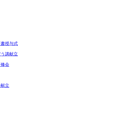
証書授与式
ぼう講献立
研修会
分献立