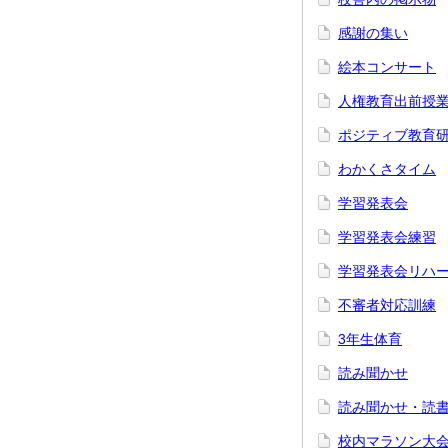
感謝の集い
絵本コンサート
人権教育出前授
ポジティブ教育
わかくさタイム
学習発表会
学習発表会練習
学習発表会リハ
不審者対応訓練
3年生体育
読み聞かせ
読み聞かせ・読
校内マラソン大