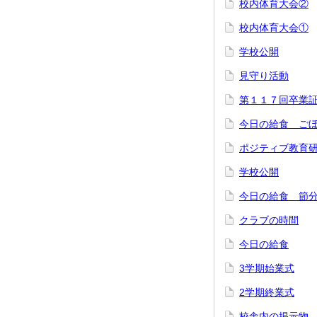
校内体育大会②
校内体育大会①
学校公開
見守り活動
第１１７回卒業
今日の給食 ご
ポジティブ教育
学校公開
今日の給食 節
クラブの時間
今日の給食
3学期始業式
2学期終業式
校舎内の掲示物