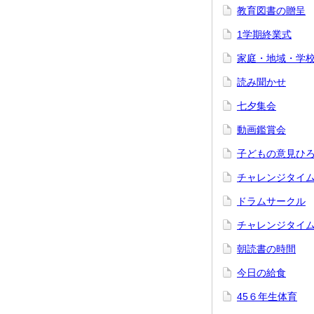
教育図書の贈呈
1学期終業式
家庭・地域・学
読み聞かせ
七夕集会
動画鑑賞会
子どもの意見ひろば
チャレンジタイ
ドラムサークル
チャレンジタイ
朝読書の時間
今日の給食
45６年生体育