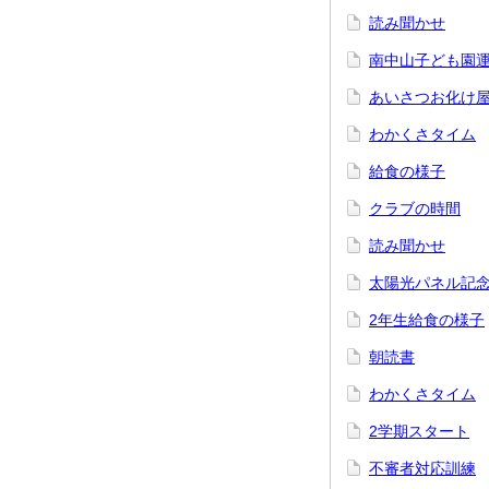
読み聞かせ
南中山子ども園
あいさつお化け
わかくさタイム
給食の様子
クラブの時間
読み聞かせ
太陽光パネル記
2年生給食の様子
朝読書
わかくさタイム
2学期スタート
不審者対応訓練