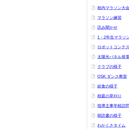
校内マラソン大
マラソン練習
読み聞かせ
1・2年生マラソ
ロボットコンテ
太陽光パネル発
クラブの様子
OSK ダンス教室
給食の様子
校庭の草刈り
指導主事学校訪
朝読書の様子
わかくさタイム