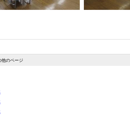
の他のページ
年
年
年