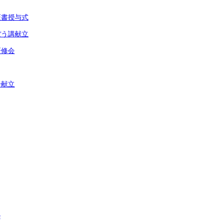
証書授与式
ぼう講献立
研修会
分献立
業