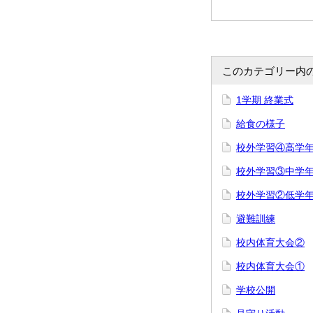
このカテゴリー内
1学期 終業式
給食の様子
校外学習④高学
校外学習③中学
校外学習②低学
避難訓練
校内体育大会②
校内体育大会①
学校公開