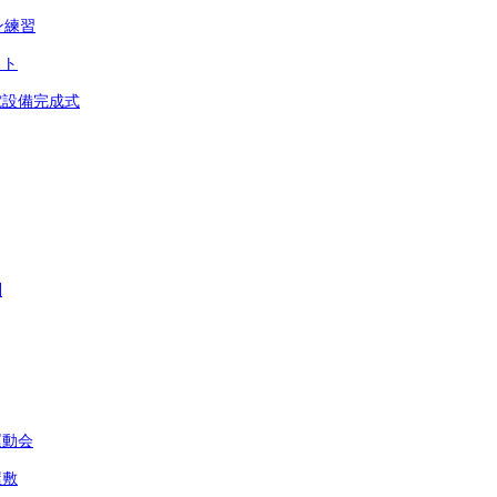
ン練習
スト
電設備完成式
問
運動会
屋敷