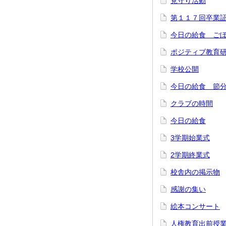
見守り活動
第１１７回卒業
今日の給食 ご
ポジティブ教育
学校公開
今日の給食 節
クラブの時間
今日の給食
3学期始業式
2学期終業式
校舎内の掲示物
感謝の集い
絵本コンサート
人権教育出前授