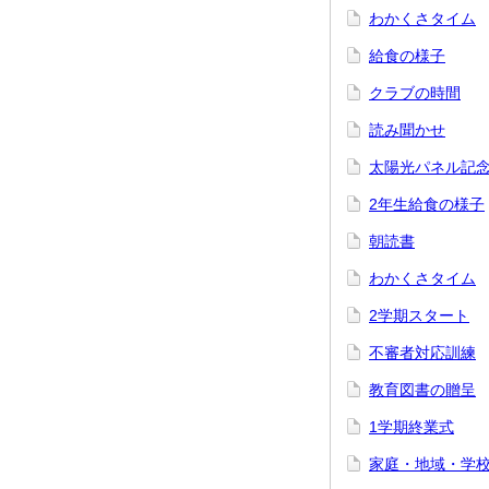
わかくさタイム
給食の様子
クラブの時間
読み聞かせ
太陽光パネル記
2年生給食の様子
朝読書
わかくさタイム
2学期スタート
不審者対応訓練
教育図書の贈呈
1学期終業式
家庭・地域・学