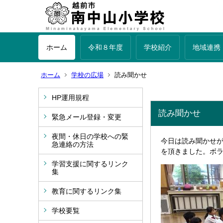
ホーム
令和８年度
学校紹介
地域連携
ホーム
学校の広場
読み聞かせ
HP運用規程
読み聞かせ
緊急メール登録・変更
夜間・休日の学校への緊
今日は読み聞かせ
急連絡の方法
を頂きました。ボ
学習支援に関するリンク
集
教育に関するリンク集
学校要覧