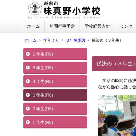
ホーム
年間行事予定
学校経営方針
リンク
ホーム
学年より
３年生(R8)
係決め（３年生）
６年生(R8)
係決め（３年生
５年生(R8)
学活の時間に係決
４年生(R8)
ながら熱心に話し
３年生(R8)
２年生(R8)
１年生(R8)