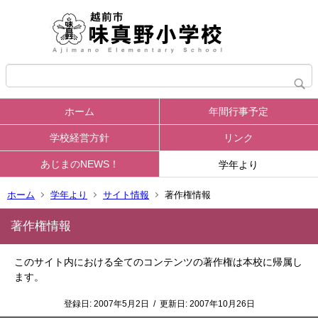
ホーム
年間行事予定
学校経営方針
リンク
あじまのNEWS！
学年より
ホーム
学年より
サイト情報
著作権情報
著作権情報
このサイト内における全てのコンテンツの著作権は本校に帰属し
ます。
登録日:
2007年5月2日
/
更新日:
2007年10月26日